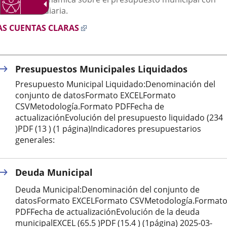
aplicación
aplicación
aplica
tualización diaria.
externa.
externa.
extern
Enlace
AS CUENTAS CLARAS
a
una
aplicación
Presupuestos Municipales Liquidados
externa.
Presupuesto Municipal Liquidado:Denominación del
conjunto de datosFormato EXCELFormato
CSVMetodología.Formato PDFFecha de
actualizaciónEvolución del presupuesto liquidado (234
)PDF (13 ) (1 página)Indicadores presupuestarios
generales:
Deuda Municipal
Deuda Municipal:Denominación del conjunto de
datosFormato EXCELFormato CSVMetodología.Format
PDFFecha de actualizaciónEvolución de la deuda
municipalEXCEL (65.5 )PDF (15.4 ) (1página) 2025-03-