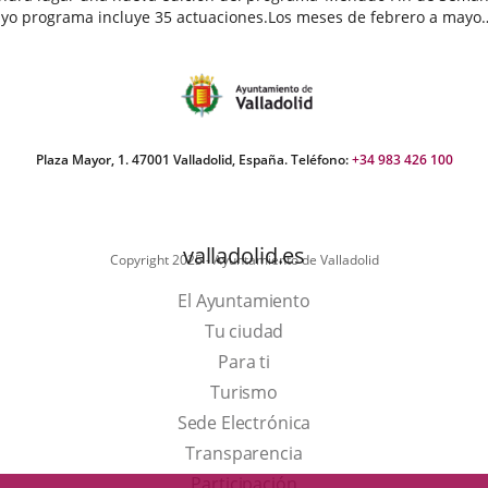
yo programa incluye 35 actuaciones.Los meses de febrero a mayo
egan cargados de actividades destinadas a público infantil...
echa
e
oticia
Plaza Mayor, 1. 47001 Valladolid, España. Teléfono:
+34 983 426 100
valladolid.es
Copyright 2025 - Ayuntamiento de Valladolid
El Ayuntamiento
Tu ciudad
Para ti
Este
Turismo
enlace
Enlace
Sede Electrónica
se
a
Transparencia
abrirá
una
Participación