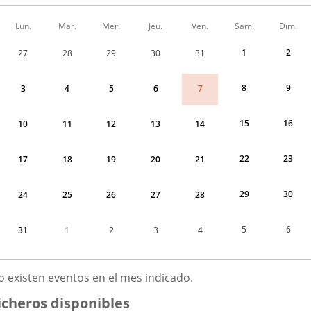
Calendario
Lun.
Mar.
Mer.
Jeu.
Ven.
Sam.
Dim.
de
Menudo
1
2
27
28
29
30
31
fin
de
semana
8
9
7
3
4
5
6
correspondiente
a
août
15
16
10
11
12
13
14
2026
22
23
17
18
19
20
21
29
30
24
25
26
27
28
5
6
31
1
2
3
4
OÛT
o existen eventos en el mes indicado.
026
icheros disponibles