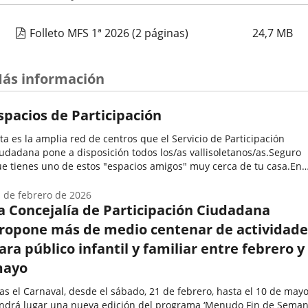
Folleto MFS 1ª 2026
(2 páginas)
24,7
MB
ás información
spacios de Participación
ta es la amplia red de centros que el Servicio de Participación
udadana pone a disposición todos los/as vallisoletanos/as.Seguro
e tienes uno de estos "espacios amigos" muy cerca de tu casa.En
los se desarrollan una enorme variedad de programas y
tividades...
 de febrero de 2026
a Concejalía de Participación Ciudadana
ropone más de medio centenar de actividade
ara público infantil y familiar entre febrero y
ayo
as el Carnaval, desde el sábado, 21 de febrero, hasta el 10 de mayo
ndrá lugar una nueva edición del programa ‘Menudo Fin de Semana