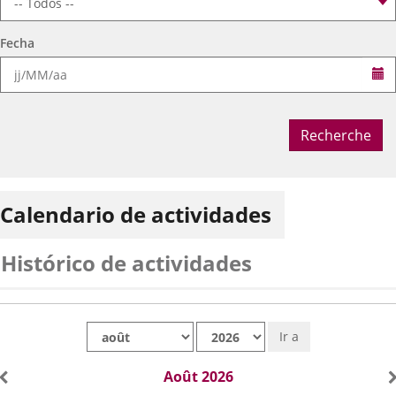
Fecha
Sé
Recherche
Calendario de actividades
Histórico de actividades
Mes
Año
Ir a
Août 2026