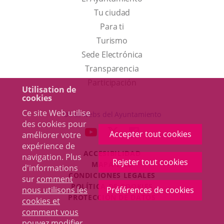
Tu ciudad
Para ti
Este
Turismo
enlace
Enlace
Sede Electrónica
se
a
Transparencia
abrirá
una
Participación
Utilisation de
en
aplicación
cookies
una
externa.
Ce site Web utilise
Otras webs del Ayuntamiento
des cookies pour
ventana
aderSocial
ENLACE
ENLACE
ENLACE
Accepter tout cookies
améliorer votre
nueva.
A
A
A
expérience de
ACCESIBILIDAD
UNA
UNA
UNA
navigation. Plus
Rejeter tout cookies
MAPA WEB
d'informations
APLICACIÓN
APLICACIÓN
APLICACIÓN
r
CONDICIONES LEGALES
sur
comment
EXTERNA.
EXTERNA.
EXTERNA.
POLÍTICA DE COOKIES
nous utilisons les
Préférences de cookies
PROTECCIÓN DE DATOS
cookies et
comment vous
pouvez modifier