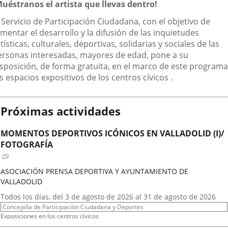
escripción
Muéstranos el artista que llevas dentro!
aplicación
aplicación
aplic
 Servicio de Participación Ciudadana, con el objetivo de
externa.
externa.
exte
mentar el desarrollo y la difusión de las inquietudes
tísticas, culturales, deportivas, solidarias y sociales de las
ersonas interesadas, mayores de edad, pone a su
isposición, de forma gratuita, en el marco de este programa
s espacios expositivos de los centros cívicos .
Próximas actividades
MOMENTOS DEPORTIVOS ICÓNICOS EN VALLADOLID (I)/
FOTOGRAFÍA
ASOCIACIÓN PRENSA DEPORTIVA Y AYUNTAMIENTO DE
VALLADOLID
Fechas
Todos los días, del 3 de agosto de 2026 al 31 de agosto de 2026
del
Organizador
Concejalía de Participación Ciudadana y Deportes
evento
de
Programa
Exposiciones en los centros cívicos
actividad
Espacio
Centro Cívico Científico José Antonio Valverde