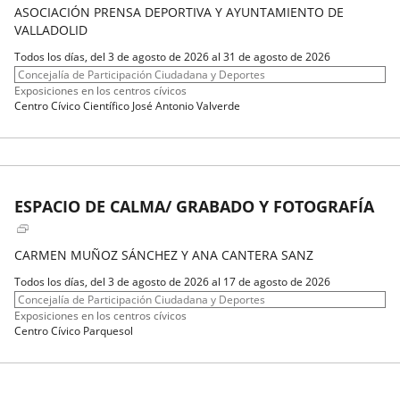
ASOCIACIÓN PRENSA DEPORTIVA Y AYUNTAMIENTO DE
VALLADOLID
Fechas
Todos los días, del 3 de agosto de 2026 al 31 de agosto de 2026
del
Organizador
Concejalía de Participación Ciudadana y Deportes
evento
de
Programa
Exposiciones en los centros cívicos
actividad
Espacio
Centro Cívico Científico José Antonio Valverde
ESPACIO DE CALMA/ GRABADO Y FOTOGRAFÍA
CARMEN MUÑOZ SÁNCHEZ Y ANA CANTERA SANZ
Fechas
Todos los días, del 3 de agosto de 2026 al 17 de agosto de 2026
del
Organizador
Concejalía de Participación Ciudadana y Deportes
evento
de
Programa
Exposiciones en los centros cívicos
actividad
Espacio
Centro Cívico Parquesol