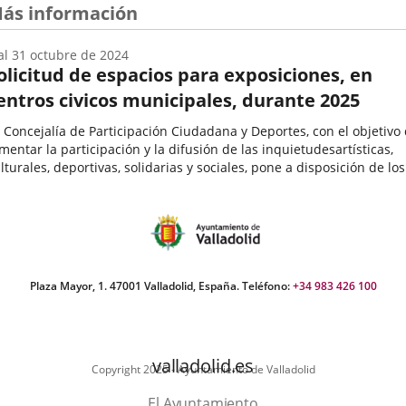
ás información
al
31
octubre
de 2024
olicitud de espacios para exposiciones, en
entros civicos municipales, durante 2025
 Concejalía de Participación Ciudadana y Deportes, con el objetivo
mentar la participación y la difusión de las inquietudesartísticas,
lturales, deportivas, solidarias y sociales, pone a disposición de los
teresados mayores de edad, de forma gratuita,...
echa
e
icio
el
vento
Plaza Mayor, 1. 47001 Valladolid, España. Teléfono:
+34 983 426 100
valladolid.es
Copyright 2025 - Ayuntamiento de Valladolid
El Ayuntamiento