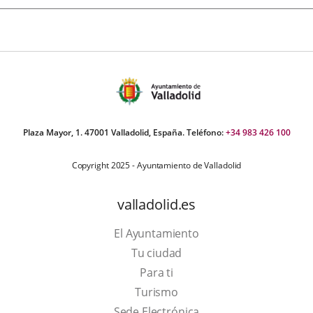
Plaza Mayor, 1. 47001 Valladolid, España. Teléfono:
+34 983 426 100
Copyright 2025 - Ayuntamiento de Valladolid
valladolid.es
El Ayuntamiento
Tu ciudad
Para ti
Este
Turismo
enlace
Enlace
Sede Electrónica