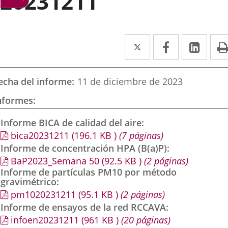
20231211
Twitter
Enlace
Facebook
Enlace
Link
Enla
a
a
a
una
una
una
echa del informe
11 de diciembre de 2023
aplicación
aplicación
aplic
nformes
externa.
externa.
exte
Informe BICA de calidad del aire
bica20231211
(196.1
KB
)
(7 páginas)
Informe de concentración HPA (B(a)P)
BaP2023_Semana 50
(92.5
KB
)
(2 páginas)
Informe de partículas PM10 por método
gravimétrico
pm1020231211
(95.1
KB
)
(2 páginas)
Informe de ensayos de la red RCCAVA
infoen20231211
(961
KB
)
(20 páginas)