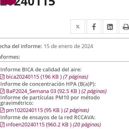
20240115
Twitter
Enlace
Facebook
Enlace
Link
Enla
a
a
a
una
una
una
echa del informe
15 de enero de 2024
aplicación
aplicación
aplic
nformes
externa.
externa.
exte
Informe BICA de calidad del aire
bica20240115
(196
KB
)
(7 páginas)
Informe de concentración HPA (B(a)P)
BaP2024_Semana 03
(92.5
KB
)
(2 páginas)
Informe de partículas PM10 por método
gravimétrico
pm1020240115
(95
KB
)
(2 páginas)
Informe de ensayos de la red RCCAVA
infoen20240115
(960.2
KB
)
(20 páginas)