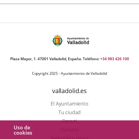
Plaza Mayor, 1. 47001 Valladolid, España. Teléfono:
+34 983 426 100
Copyright 2025 - Ayuntamiento de Valladolid
valladolid.es
El Ayuntamiento
Tu ciudad
Para ti
Uso de
Este
Turismo
cookies
enlace
Enlace
Sede Electrónica