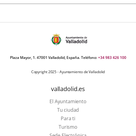
Plaza Mayor, 1. 47001 Valladolid, España. Teléfono:
+34 983 426 100
Copyright 2025 - Ayuntamiento de Valladolid
valladolid.es
El Ayuntamiento
Tu ciudad
Para ti
Este
Turismo
enlace
Enlace
Sede Electrónica