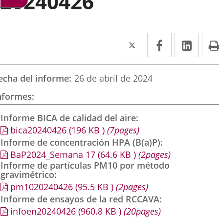
20240426
Twitter
Enlace
Facebook
Enlace
Link
Enla
a
a
a
una
una
una
echa del informe
26 de abril de 2024
aplicación
aplicación
aplic
nformes
externa.
externa.
exte
Informe BICA de calidad del aire
bica20240426
(196
KB
)
(7pages)
Informe de concentración HPA (B(a)P)
BaP2024_Semana 17
(64.6
KB
)
(2pages)
Informe de partículas PM10 por método
gravimétrico
pm1020240426
(95.5
KB
)
(2pages)
Informe de ensayos de la red RCCAVA
infoen20240426
(960.8
KB
)
(20pages)