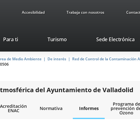
Accesibilidad
Trabaja con nosotros
Contac
Este
En
Para ti
Turismo
Sede Electrónica
enlace
a
se
u
rea de Medio Ambiente
De interés
abrirá
Red de Control de la Contaminación A
ap
0506
en
ex
una
ventana
nueva.
tmosférica del Ayuntamiento de Valladolid
Programa d
Acreditación
Normativa
Informes
prevención d
ENAC
Ozono