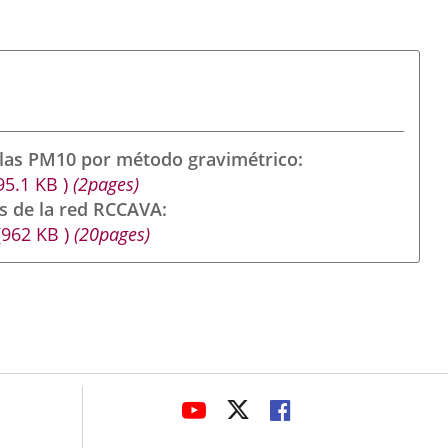
ulas PM10 por método gravimétrico
95.1
KB
)
(2pages)
s de la red RCCAVA
(962
KB
)
(20pages)
avaHeaderSocial
ENLACE
ENLACE
ENLACE
A
A
A