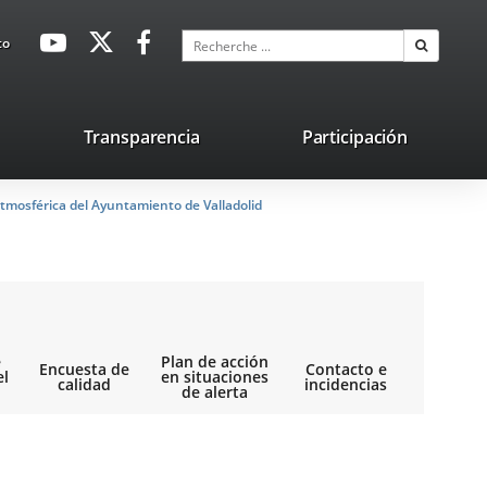
avaHeaderSocial
Enlace
Enlace
Enlace
Recherche
to
Recherch
a
a
a
una
una
una
aplicación
aplicación
aplicación
lace
Transparencia
Participación
externa.
externa.
externa.
na
tmosférica del Ayuntamiento de Valladolid
licación
terna.
e
Plan de acción
Encuesta de
Contacto e
el
en situaciones
calidad
incidencias
de alerta