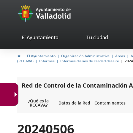
Portal
Saltar al contenido
avaTop
Web
del
Ayuntamiento
valladolid.es
El Ayuntamiento
Tu ciudad
de
Inicio
El Ayuntamiento
Organización Administrativa
Áreas
Á
Valladolid
(RCCAVA)
Informes
Informes diarios de calidad del aire
2024
Red de Control de la Contaminación A
¿Qué es la
Datos de la Red
Contaminantes
RCCAVA?
20240506