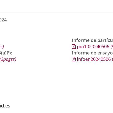
024
Informe de partíc
s)
pm1020240506
(
(a)P)
Informe de ensayo
(2pages)
infoen20240506
id.es