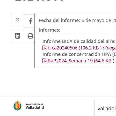
Twitter
Enlace
Facebook
Enlace
Fecha del informe
6 de mayo de 2
a
a
Informes
LinkedIn
Enlace
Imprimir
una
una
a
Informe BICA de calidad del aire
aplicación
aplicación
bica20240506
(196.2
KB
)
(7page
una
externa.
externa.
Informe de concentración HPA (B
aplicación
BaP2024_Semana 19
(64.6
KB
)
externa.
valladol