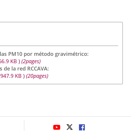
ulas PM10 por método gravimétrico
66.9
KB
)
(2pages)
s de la red RCCAVA
(947.9
KB
)
(20pages)
avaHeaderSocial
ENLACE
ENLACE
ENLACE