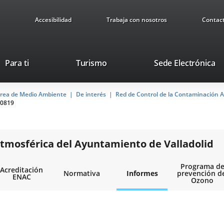
Accesibilidad
Trabaja con nosotros
Contac
Este
En
Para ti
Turismo
Sede Electrónica
enlace
a
se
u
rea de Medio Ambiente
De interés
abrirá
Red de Control de la Contaminación A
ap
0819
en
ex
una
ventana
nueva.
tmosférica del Ayuntamiento de Valladolid
Programa d
Acreditación
Normativa
Informes
prevención d
ENAC
Ozono