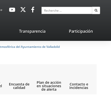
avaHeaderSocial
Enlace
Enlace
Enlace
Recherche
to
Recherch
a
a
a
una
una
una
aplicación
aplicación
aplicación
lace
Transparencia
Participación
externa.
externa.
externa.
na
tmosférica del Ayuntamiento de Valladolid
licación
terna.
e
Plan de acción
Encuesta de
Contacto e
el
en situaciones
calidad
incidencias
de alerta