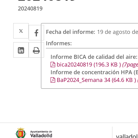
20240819
Twitter
Enlace
Facebook
Enlace
Fecha del informe
19 de agosto d
a
a
Informes
LinkedIn
Enlace
Imprimir
una
una
a
Informe BICA de calidad del aire
aplicación
aplicación
bica20240819
(196.3
KB
)
(7page
una
externa.
externa.
Informe de concentración HPA (B
aplicación
BaP2024_Semana 34
(64.6
KB
)
externa.
valladol