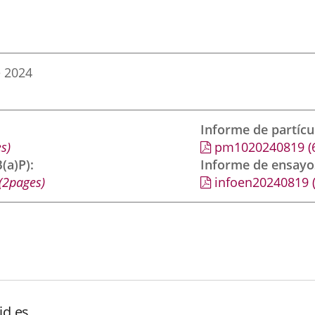
e 2024
Informe de partíc
s)
pm1020240819
(
(a)P)
Informe de ensayo
(2pages)
infoen20240819
id.es