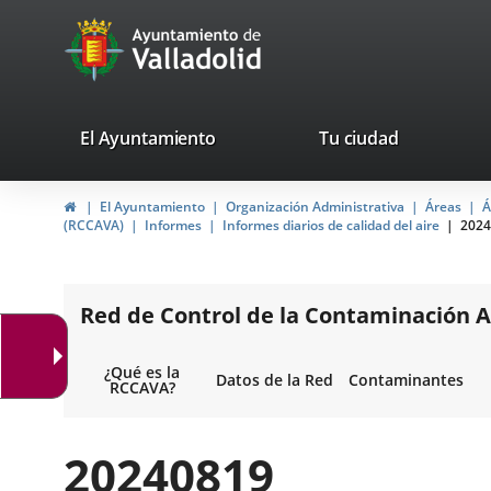
Portal
Saltar al contenido
avaTop
Web
del
Ayuntamiento
valladolid.es
El Ayuntamiento
Tu ciudad
de
Inicio
El Ayuntamiento
Organización Administrativa
Áreas
Á
Valladolid
(RCCAVA)
Informes
Informes diarios de calidad del aire
2024
Red de Control de la Contaminación A
¿Qué es la
Datos de la Red
Contaminantes
RCCAVA?
20240819