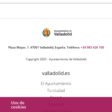
Plaza Mayor, 1. 47001 Valladolid, España. Teléfono:
+34 983 426 100
Copyright 2025 - Ayuntamiento de Valladolid
valladolid.es
El Ayuntamiento
Tu ciudad
Para ti
Uso de
Este
Turismo
cookies
enlace
Enlace
Sede Electrónica