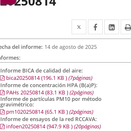
20250814
Twitter
Enlace
Facebook
Enlace
Link
Enla
a
a
a
una
una
una
echa del informe
14 de agosto de 2025
aplicación
aplicación
aplic
nformes
externa.
externa.
exte
Informe BICA de calidad del aire
bica20250814
(196.1
KB
)
(7páginas)
Informe de concentración HPA (B(a)P)
PAHs 20250814
(83.1
KB
)
(2páginas)
Informe de partículas PM10 por método
gravimétrico
pm1020250814
(65.1
KB
)
(2páginas)
Informe de ensayos de la red RCCAVA
infoen20250814
(947.9
KB
)
(20páginas)