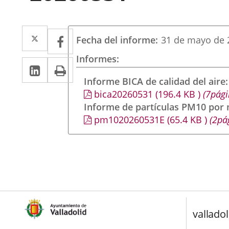
Twitter
Enlace
Facebook
Enlace
Fecha del informe
31 de mayo de 
a
a
Informes
LinkedIn
Enlace
Imprimir
una
una
a
Informe BICA de calidad del aire
aplicación
aplicación
bica20260531
(196.4
KB
)
(7pági
una
externa.
externa.
Informe de partículas PM10 por
aplicación
pm1020260531E
(65.4
KB
)
(2pá
externa.
valladol