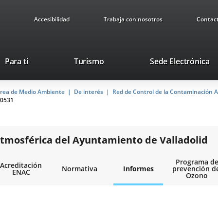
Accesibilidad
Trabaja con nosotros
Contac
Este
En
Para ti
Turismo
Sede Electrónica
enlace
a
se
u
rea de Medio Ambiente
De interés
abrirá
Red de Control de la Contaminación A
ap
0531
en
ex
una
ventana
nueva.
tmosférica del Ayuntamiento de Valladolid
Programa d
Acreditación
Normativa
Informes
prevención d
ENAC
Ozono