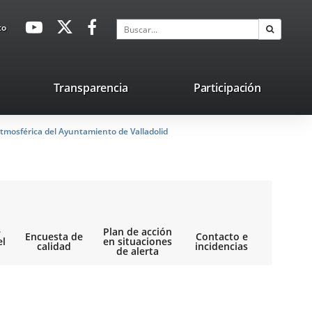
avaHeaderSocial
Enlace
Enlace
Enlace
Buscar
to
Buscar
a
a
a
una
una
una
aplicación
aplicación
aplicación
lace
Transparencia
Participación
externa.
externa.
externa.
na
tmosférica del Ayuntamiento de Valladolid
licación
terna.
e
Plan de acción
Encuesta de
Contacto e
el
en situaciones
calidad
incidencias
de alerta