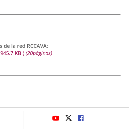
s de la red RCCAVA
(945.7
KB
)
(20páginas)
avaHeaderSocial
ENLACE
ENLACE
ENLACE
A
A
A