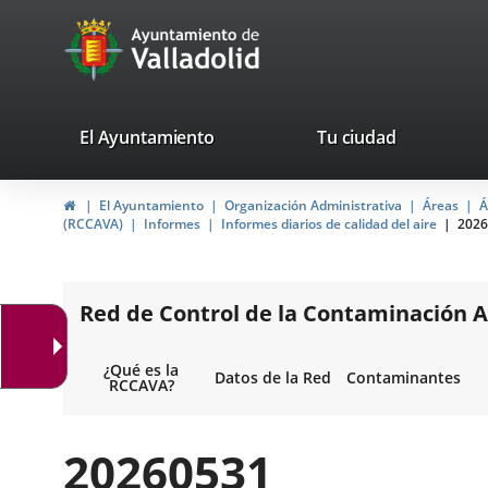
Portal
Saltar al contenido
avaTop
Web
del
Ayuntamiento
valladolid.es
El Ayuntamiento
Tu ciudad
de
Inicio
El Ayuntamiento
Organización Administrativa
Áreas
Á
Valladolid
(RCCAVA)
Informes
Informes diarios de calidad del aire
2026
Red de Control de la Contaminación A
¿Qué es la
Datos de la Red
Contaminantes
RCCAVA?
20260531