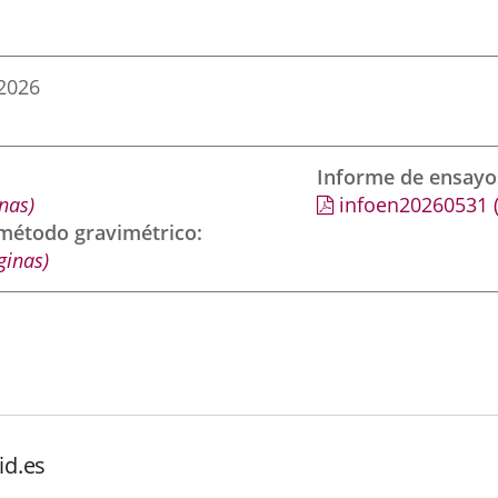
2026
Informe de ensayo
nas)
infoen20260531
 método gravimétrico
ginas)
id.es