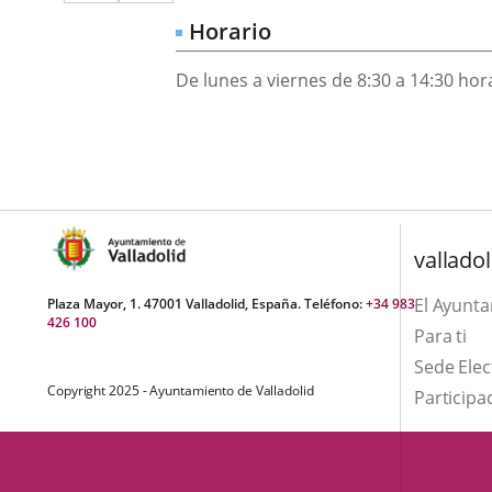
a
aplicación
aplicación
Horario
una
externa.
externa.
aplicación
De lunes a viernes de 8:30 a 14:30 hor
externa.
valladol
El Ayunt
Plaza Mayor, 1. 47001 Valladolid, España. Teléfono:
+34 983
426 100
Para ti
Sede Elec
Copyright 2025 - Ayuntamiento de Valladolid
Participa