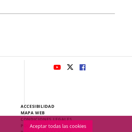
avaHeaderSocial
ENLACE
ENLACE
ENLACE
A
A
A
UNA
UNA
UNA
APLICACIÓN
APLICACIÓN
APLICACIÓN
EXTERNA.
EXTERNA.
EXTERNA.
Menú
ACCESIBILIDAD
Legal
MAPA WEB
Footer
CONDICIONES LEGALES
POLÍTICA DE COOKIES
Aceptar todas las cookies