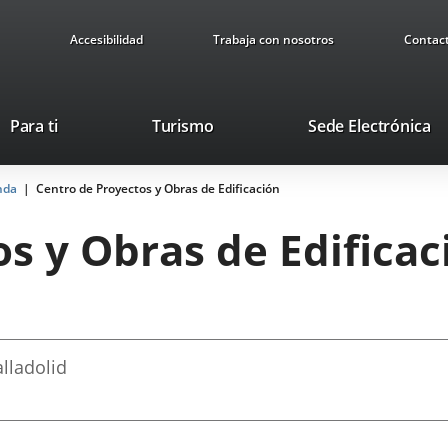
Accesibilidad
Trabaja con nosotros
Contac
Este
En
Para ti
Turismo
Sede Electrónica
enlace
a
se
u
enda
Centro de Proyectos y Obras de Edificación
abrirá
ap
en
ex
s y Obras de Edificac
una
ventana
nueva.
alladolid