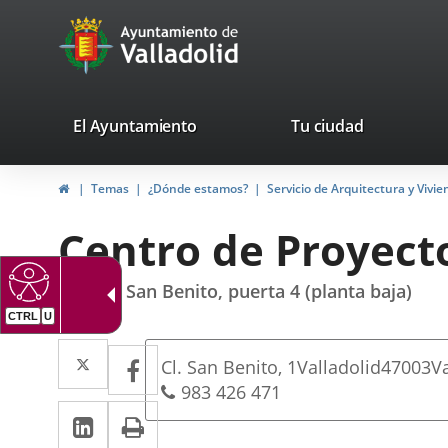
Portal
Saltar al contenido
avaTop
Web
del
Ayuntamiento
valladolid.es
El Ayuntamiento
Tu ciudad
de
Inicio
Temas
¿Dónde estamos?
Servicio de Arquitectura y Vivi
Valladolid
Centro de Proyecto
Edificio San Benito, puerta 4 (planta baja)
CTRL
U
Dirección
Twitter
Enlace
Facebook
Enlace
Dirección
Cl. San Benito, 1
Valladolid
47003
V
a
a
postal
Teléfonos
983 426 471
LinkedIn
Enlace
Imprimir
una
una