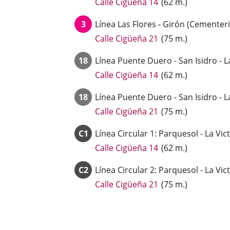
Enlace
Calle Cigüeña 14
(
62
m.
)
a
3
Línea
Las Flores - Girón (Cementer
una
aplicación
Enlace
Calle Cigüeña 21
(
75
m.
)
externa.
a
18
Línea
Puente Duero - San Isidro - L
una
aplicación
Enlace
Calle Cigüeña 14
(
62
m.
)
externa.
a
18
Línea
Puente Duero - San Isidro - L
una
aplicación
Enlace
Calle Cigüeña 21
(
75
m.
)
externa.
a
C1
Línea
Circular 1: Parquesol - La Vic
una
aplicación
Enlace
Calle Cigüeña 14
(
62
m.
)
externa.
a
C2
Línea
Circular 2: Parquesol - La Vic
una
aplicación
Enlace
Calle Cigüeña 21
(
75
m.
)
externa.
a
una
aplicación
externa.