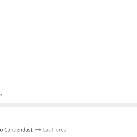
m
io Contiendas)
:
Las Flores