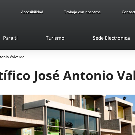
Accesibilidad
Trabaja con nosotros
Contac
Este
En
Para ti
Turismo
Sede Electrónica
enlace
a
se
u
ntonio Valverde
abrirá
ap
en
ex
tífico José Antonio Va
una
ventana
nueva.