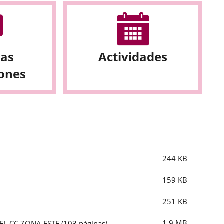
ras
Actividades
iones
244
KB
159
KB
251
KB
1,9
MB
EL CC ZONA ESTE
(103 páginas)