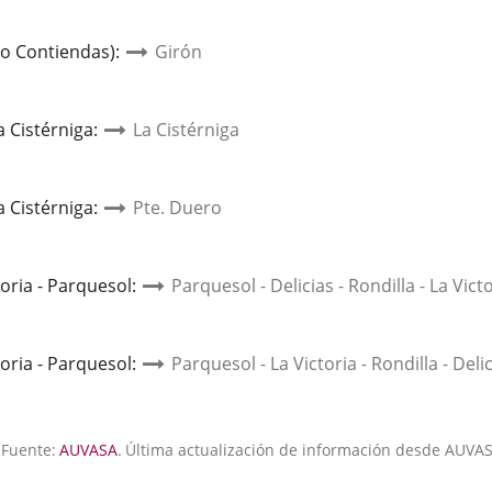
io Contiendas)
:
Girón
a Cistérniga
:
La Cistérniga
a Cistérniga
:
Pte. Duero
toria - Parquesol
:
Parquesol - Delicias - Rondilla - La Vict
toria - Parquesol
:
Parquesol - La Victoria - Rondilla - Deli
Fuente:
AUVASA
.
Última actualización de información desde AUVAS