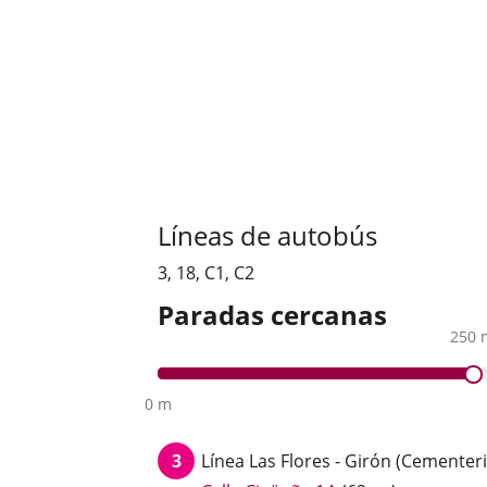
Líneas de autobús
3
,
18
,
C1
,
C2
Paradas cercanas
250 
0 m
3
Línea
Las Flores - Girón (Cementer