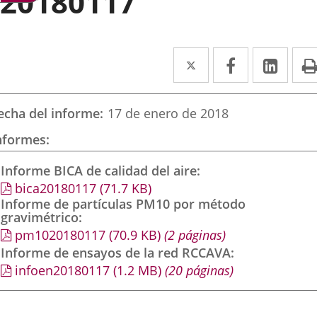
20180117
Twitter
Enlace
Facebook
Enlace
Link
Enla
a
a
a
una
una
una
echa del informe
17 de enero de 2018
aplicación
aplicación
aplic
nformes
externa.
externa.
exte
Informe BICA de calidad del aire
bica20180117
(71.7
KB
)
Informe de partículas PM10 por método
gravimétrico
pm1020180117
(70.9
KB
)
(2 páginas)
Informe de ensayos de la red RCCAVA
infoen20180117
(1.2
MB
)
(20 páginas)