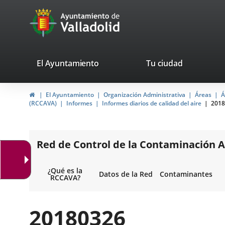
Portal
Saltar al contenido
avaTop
Web
del
Ayuntamiento
valladolid.es
El Ayuntamiento
Tu ciudad
de
Inicio
El Ayuntamiento
Organización Administrativa
Áreas
Á
Valladolid
(RCCAVA)
Informes
Informes diarios de calidad del aire
2018
Red de Control de la Contaminación A
¿Qué es la
Datos de la Red
Contaminantes
RCCAVA?
20180326