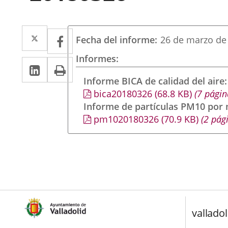
Twitter
Enlace
Facebook
Enlace
Fecha del informe
26 de marzo de
a
a
Informes
LinkedIn
Enlace
Imprimir
una
una
a
Informe BICA de calidad del aire
aplicación
aplicación
bica20180326
(68.8
KB
)
(7 págin
una
externa.
externa.
Informe de partículas PM10 por
aplicación
pm1020180326
(70.9
KB
)
(2 pág
externa.
valladol