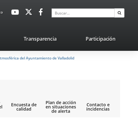
avaHeaderSocial
Enlace
Enlace
Enlace
Buscar
to
Buscar
a
a
a
una
una
una
aplicación
aplicación
aplicación
lace
Transparencia
Participación
externa.
externa.
externa.
na
tmosférica del Ayuntamiento de Valladolid
licación
terna.
e
Plan de acción
Encuesta de
Contacto e
el
en situaciones
calidad
incidencias
de alerta