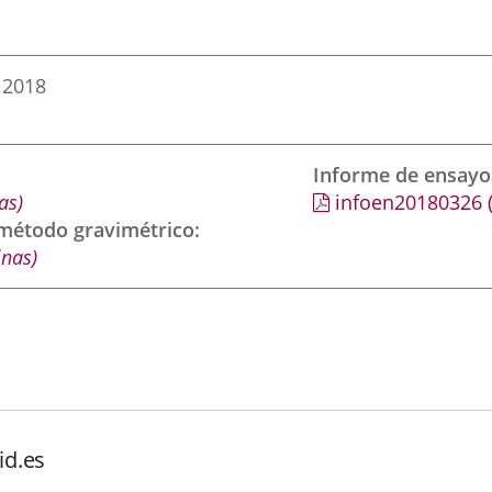
 2018
Informe de ensayo
as)
infoen20180326
 método gravimétrico
inas)
id.es