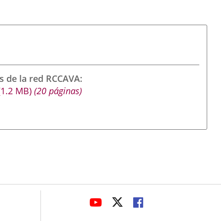
s de la red RCCAVA
(1.2
MB
)
(20 páginas)
avaHeaderSocial
ENLACE
ENLACE
ENLACE
A
A
A