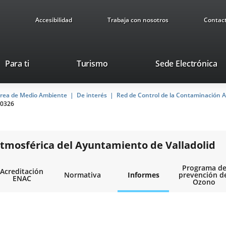
Accesibilidad
Trabaja con nosotros
Contac
Este
En
Para ti
Turismo
Sede Electrónica
enlace
a
se
u
rea de Medio Ambiente
De interés
abrirá
Red de Control de la Contaminación A
ap
0326
en
ex
una
ventana
nueva.
tmosférica del Ayuntamiento de Valladolid
Programa d
Acreditación
Normativa
Informes
prevención d
ENAC
Ozono