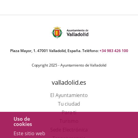
Plaza Mayor, 1. 47001 Valladolid, España. Teléfono:
+34 983 426 100
Copyright 2025 - Ayuntamiento de Valladolid
valladolid.es
El Ayuntamiento
Tu ciudad
Para ti
Uso de
Este
Turismo
cookies
enlace
Enlace
Sede Electrónica
Este sitio web
se
a