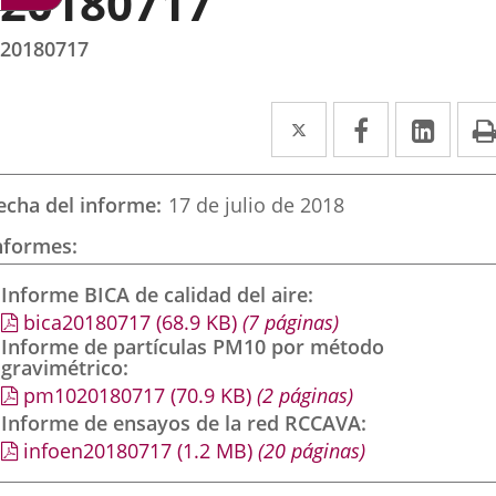
20180717
20180717
Twitter
Enlace
Facebook
Enlace
Link
Enla
a
a
a
una
una
una
echa del informe
17 de julio de 2018
aplicación
aplicación
aplic
nformes
externa.
externa.
exte
Informe BICA de calidad del aire
bica20180717
(68.9
KB
)
(7 páginas)
Informe de partículas PM10 por método
gravimétrico
pm1020180717
(70.9
KB
)
(2 páginas)
Informe de ensayos de la red RCCAVA
infoen20180717
(1.2
MB
)
(20 páginas)