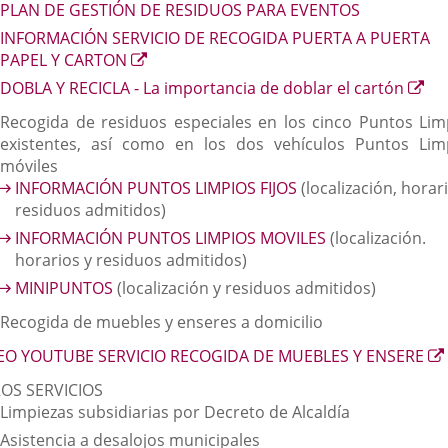
PLAN DE GESTIÓN DE RESIDUOS PARA EVENTOS
INFORMACIÓN SERVICIO DE RECOGIDA PUERTA A PUERTA
Enlace
PAPEL Y CARTON
a
Enl
DOBLA Y RECICLA - La importancia de doblar el cartón
una
a
Recogida de residuos especiales en los cinco Puntos Lim
aplicación
un
existentes, así como en los dos vehículos Puntos Lim
externa.
apl
móviles
ext
INFORMACIÓN PUNTOS LIMPIOS FIJOS
(localización, horar
residuos admitidos)
INFORMACIÓN PUNTOS LIMPIOS MOVILES
(localización.
horarios y residuos admitidos)
MINIPUNTOS
(localización y residuos admitidos)
Recogida de muebles y enseres a domicilio
EO YOUTUBE SERVICIO RECOGIDA DE MUEBLES Y ENSERE
OS SERVICIOS
Limpiezas subsidiarias por Decreto de Alcaldía
Asistencia a desalojos municipales