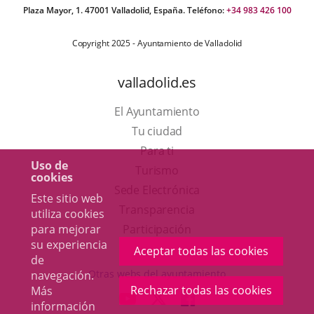
Plaza Mayor, 1. 47001 Valladolid, España. Teléfono:
+34 983 426 100
Copyright 2025 - Ayuntamiento de Valladolid
valladolid.es
El Ayuntamiento
Tu ciudad
Para ti
Uso de
Este
Turismo
cookies
enlace
Enlace
Sede Electrónica
Este sitio web
se
a
Transparencia
utiliza cookies
abrirá
una
para mejorar
Participación
su experiencia
en
aplicación
Aceptar todas las cookies
de
una
externa.
Otras webs del ayuntamiento
navegación.
ventana
Rechazar todas las cookies
Más
aderSocial
ENLACE
ENLACE
ENLACE
información
nueva.