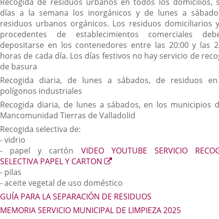
Recogida de residuos urbanos en todos los domicilios, s
días a la semana los inorgánicos y de lunes a sábado
residuos urbanos orgánicos. Los residuos domiciliarios y
procedentes de establecimientos comerciales deb
depositarse en los contenedores entre las 20:00 y las 2
horas de cada día. Los días festivos no hay servicio de rec
de basura
Recogida diaria, de lunes a sábados, de residuos en
polígonos industriales
Recogida diaria, de lunes a sábados, en los municipios d
Mancomunidad Tierras de Valladolid
Recogida selectiva de:
- vidrio
- papel y cartón
VIDEO YOUTUBE SERVICIO RECOG
Enlace
SELECTIVA PAPEL Y CARTON
a
- pilas
una
- aceite vegetal de uso doméstico
aplicación
GUÍA PARA LA SEPARACIÓN DE RESIDUOS
externa.
MEMORIA SERVICIO MUNICIPAL DE LIMPIEZA 2025