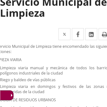
Servicio Municipal de
Limpieza
Twitter
Enlace
Facebook
Enlace
Link
Enla
a
a
a
scripción
Servicio Municipal de Limpieza tiene encomendado las siguie
una
una
una
ciones:
aplicación
aplicación
aplic
PIEZA VIARIA
externa.
externa.
exte
Limpieza viaria manual y mecánica de todos los barri
polígonos industriales de la ciudad
Riego y baldeo de vías públicas
Limpieza viaria en domingos y festivos de las zonas
concurridas de la ciudad
OGIDA DE RESIDUOS URBANOS