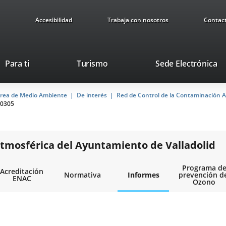
Accesibilidad
Trabaja con nosotros
Contac
Este
En
Para ti
Turismo
Sede Electrónica
enlace
a
se
u
rea de Medio Ambiente
De interés
abrirá
Red de Control de la Contaminación A
ap
0305
en
ex
una
ventana
nueva.
tmosférica del Ayuntamiento de Valladolid
Programa d
Acreditación
Normativa
Informes
prevención d
ENAC
Ozono