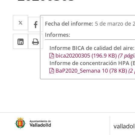
Twitter
Enlace
Facebook
Enlace
Fecha del informe
5 de marzo de 
a
a
Informes
LinkedIn
Enlace
Imprimir
una
una
a
Informe BICA de calidad del aire
aplicación
aplicación
bica20200305
(196.9
KB
)
(7 pági
una
externa.
externa.
Informe de concentración HPA (B
aplicación
BaP2020_Semana 10
(78
KB
)
(2 
externa.
valladol