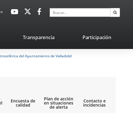
avaHeaderSocial
Enlace
Enlace
Enlace
Buscar
to
Buscar
a
a
a
una
una
una
aplicación
aplicación
aplicación
lace
Transparencia
Participación
externa.
externa.
externa.
na
tmosférica del Ayuntamiento de Valladolid
licación
terna.
e
Plan de acción
Encuesta de
Contacto e
el
en situaciones
calidad
incidencias
de alerta