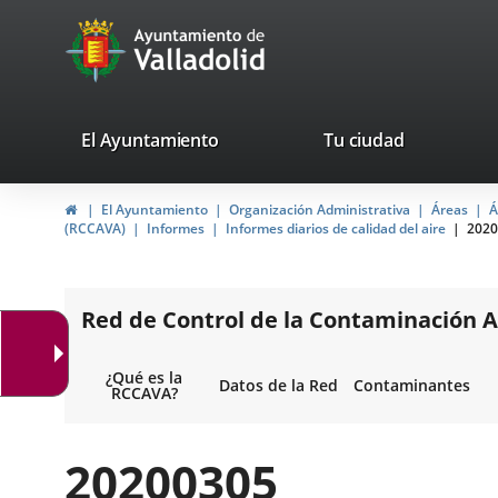
Portal
Saltar al contenido
avaTop
Web
del
Ayuntamiento
valladolid.es
El Ayuntamiento
Tu ciudad
de
Inicio
El Ayuntamiento
Organización Administrativa
Áreas
Á
Valladolid
(RCCAVA)
Informes
Informes diarios de calidad del aire
2020
Red de Control de la Contaminación A
¿Qué es la
Datos de la Red
Contaminantes
RCCAVA?
20200305