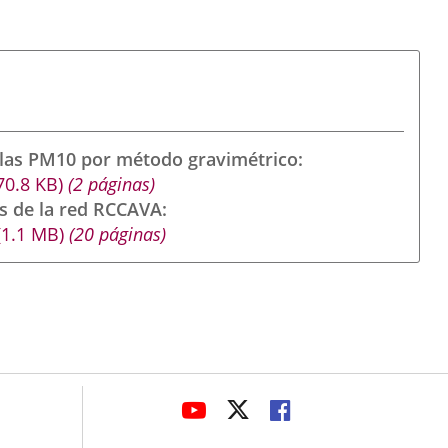
ulas PM10 por método gravimétrico
70.8
KB
)
(2 páginas)
s de la red RCCAVA
(1.1
MB
)
(20 páginas)
avaHeaderSocial
ENLACE
ENLACE
ENLACE
A
A
A