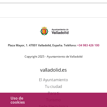
Plaza Mayor, 1. 47001 Valladolid, España. Teléfono:
+34 983 426 100
Copyright 2025 - Ayuntamiento de Valladolid
valladolid.es
El Ayuntamiento
Tu ciudad
Para ti
Uso de
Este
Turismo
cookies
enlace
Enlace
Sede Electrónica