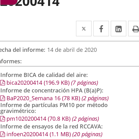
20200414
Twitter
Enlace
Facebook
Enlace
Link
Enla
a
a
a
una
una
una
echa del informe
14 de abril de 2020
aplicación
aplicación
aplic
nformes
externa.
externa.
exte
Informe BICA de calidad del aire
bica20200414
(196.9
KB
)
(7 páginas)
Informe de concentración HPA (B(a)P)
BaP2020_Semana 16
(78
KB
)
(2 páginas)
Informe de partículas PM10 por método
gravimétrico
pm1020200414
(70.8
KB
)
(2 páginas)
Informe de ensayos de la red RCCAVA
infoen20200414
(1.1
MB
)
(20 páginas)