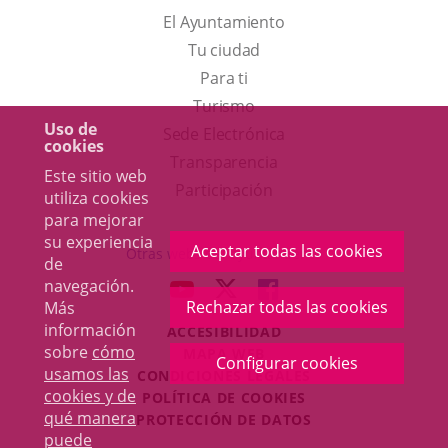
El Ayuntamiento
Tu ciudad
Para ti
Este
Turismo
Uso de
enlace
Enlace
Sede Electrónica
cookies
se
a
Transparencia
Este sitio web
abrirá
una
Participación
utiliza cookies
en
aplicación
para mejorar
su experiencia
una
externa.
Aceptar todas las cookies
Otras webs del ayuntamiento
de
ventana
navegación.
aderSocial
ENLACE
ENLACE
ENLACE
nueva.
Rechazar todas las cookies
Más
A
A
A
información
ACCESIBILIDAD
UNA
UNA
UNA
sobre
cómo
MAPA WEB
APLICACIÓN
APLICACIÓN
APLICACIÓN
Configurar cookies
r
usamos las
CONDICIONES LEGALES
EXTERNA.
EXTERNA.
EXTERNA.
cookies y de
POLÍTICA DE COOKIES
qué manera
PROTECCIÓN DE DATOS
puede