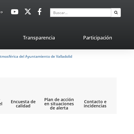
avaHeaderSocial
Enlace
Enlace
Enlace
Buscar
to
Buscar
a
a
a
una
una
una
aplicación
aplicación
aplicación
lace
Transparencia
Participación
externa.
externa.
externa.
na
tmosférica del Ayuntamiento de Valladolid
licación
terna.
e
Plan de acción
Encuesta de
Contacto e
el
en situaciones
calidad
incidencias
de alerta