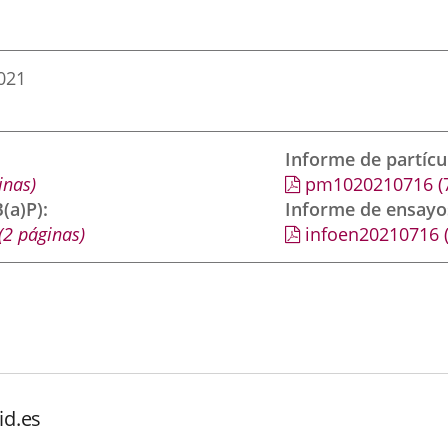
2021
Informe de partíc
inas)
pm1020210716
(
(a)P)
Informe de ensayo
(2 páginas)
infoen20210716
id.es