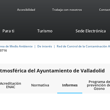
Accesibilidad
Trabaja con nosotros
Contac
Este
En
Para ti
Turismo
Sede Electrónica
enlace
a
se
u
rea de Medio Ambiente
De interés
abrirá
Red de Control de la Contaminación A
ap
0716
en
ex
una
ventana
nueva.
tmosférica del Ayuntamiento de Valladolid
Programa d
Acreditación
Normativa
Informes
prevención d
ENAC
Ozono