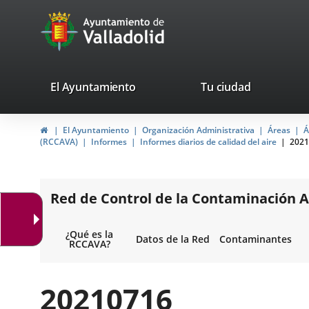
Portal
Saltar al contenido
avaTop
Web
del
Ayuntamiento
valladolid.es
El Ayuntamiento
Tu ciudad
de
Inicio
El Ayuntamiento
Organización Administrativa
Áreas
Á
Valladolid
(RCCAVA)
Informes
Informes diarios de calidad del aire
2021
Red de Control de la Contaminación A
¿Qué es la
Datos de la Red
Contaminantes
RCCAVA?
20210716