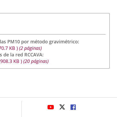
ulas PM10 por método gravimétrico
70.7
KB
)
(2 páginas)
s de la red RCCAVA
(908.3
KB
)
(20 páginas)
avaHeaderSocial
ENLACE
ENLACE
ENLACE
A
A
A