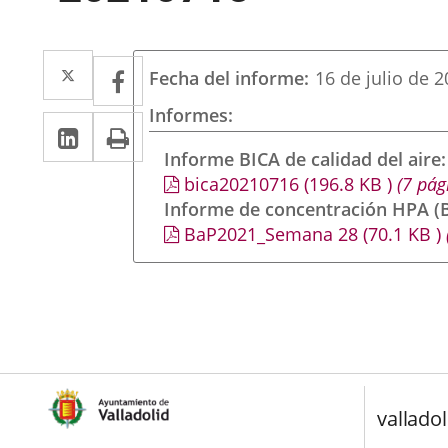
Twitter
Enlace
Facebook
Enlace
Fecha del informe
16 de julio de 
a
a
Informes
LinkedIn
Enlace
Imprimir
una
una
a
Informe BICA de calidad del aire
aplicación
aplicación
bica20210716
(196.8
KB
)
(7 pág
una
externa.
externa.
Informe de concentración HPA (B
aplicación
BaP2021_Semana 28
(70.1
KB
)
externa.
valladol