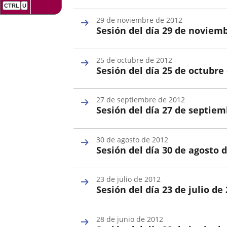
una
externa.
Fecha
externa.
de
aplicación
29 de noviembre de 2012
la
Sesión del día 29 de noviem
Sesión
externa.
Fecha
de
25 de octubre de 2012
la
Sesión del día 25 de octubre
Sesión
Fecha
de
27 de septiembre de 2012
la
Sesión del día 27 de septiem
Sesión
Fecha
de
30 de agosto de 2012
la
Sesión del día 30 de agosto 
Sesión
Fecha
de
23 de julio de 2012
la
Sesión del día 23 de julio de
Sesión
Fecha
de
28 de junio de 2012
la