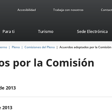
Accesibilidad
Trabaja con nosotros
Contac
Este
En
Para ti
Turismo
Sede Electrónica
enlace
a
se
u
ierno
Pleno
Comisiones del Pleno
abrirá
Acuerdos adoptados por la Comisión
ap
en
ex
s por la Comisión
una
ventana
nueva.
 de 2013
e 2013