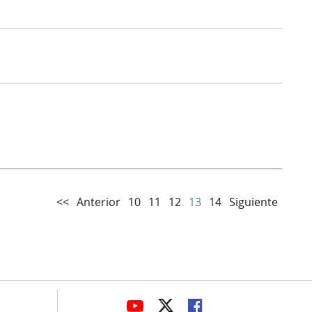
<<
Anterior
10
11
12
13
14
Siguiente
avaHeaderSocial
ENLACE
ENLACE
ENLACE