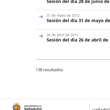
Sesión del día 28 de junio de
Sesión
Fecha
de
31 de mayo de 2012
la
Sesión del día 31 de mayo d
Sesión
Fecha
de
26 de abril de 2012
la
Sesión del día 26 de abril de
Sesión
Fecha
de
la
Sesión
138 resultados
valladol