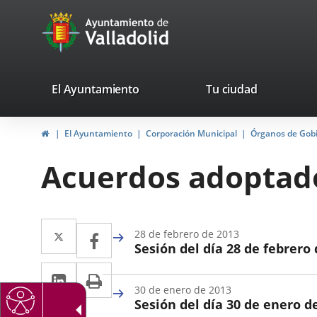
Portal
Saltar al contenido
avaTop
Web
del
Ayuntamiento
valladolid.es
El Ayuntamiento
Tu ciudad
de
Inicio
El Ayuntamiento
Corporación Municipal
Órganos de Gob
Valladolid
Acuerdos adoptado
Twitter
Enlace
Facebook
Enlace
28 de febrero de 2013
Sesión del día 28 de febrero
a
a
Fecha
LinkedIn
Enlace
Imprimir
una
una
de
30 de enero de 2013
la
a
aplicación
aplicación
Sesión del día 30 de enero d
Sesión