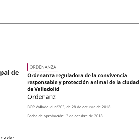
ORDENANZA
pal de
Ordenanza reguladora de la convivencia
responsable y protección animal de la ciudad
de Valladolid
Ordenanz
Tipo
Referencia
BOP Valladolid
nº
203
, de 28 de octubre de 2018
boletin
de
Fecha de aprobación
2 de octubre de 2018
normativa
r y dar