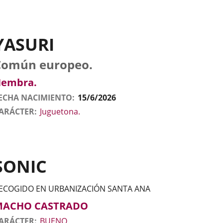
YASURI
tos
nimal
to
aza
exo
Común europeo.
l
nimal
embra.
ECHA NACIMIENTO
15/6/2026
ARÁCTER
Juguetona.
SONIC
ECOGIDO EN URBANIZACIÓN SANTA ANA
tos
nimal
to
exo
MACHO CASTRADO
l
nimal
ARÁCTER
BUENO