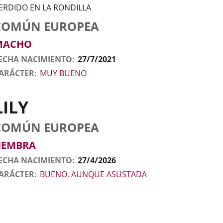
ERDIDO EN LA RONDILLA
tos
nimal
to
aza
exo
COMÚN EUROPEA
l
nimal
MACHO
ECHA NACIMIENTO
27/7/2021
ARÁCTER
MUY BUENO
LILY
tos
nimal
to
aza
exo
COMÚN EUROPEA
l
nimal
HEMBRA
ECHA NACIMIENTO
27/4/2026
ARÁCTER
BUENO, AUNQUE ASUSTADA