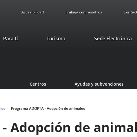
Accesibilidad
Trabaja con nosotros
Contac
Este
En
Para ti
Turismo
Sede Electrónica
enlace
a
se
u
abrirá
ap
en
ex
una
ventana
Centros
Ayudas y subvenciones
nueva.
cios
Programa ADOPTA - Adopción de animales
- Adopción de anima