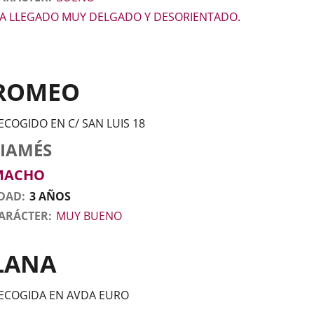
A LLEGADO MUY DELGADO Y DESORIENTADO.
ROMEO
ECOGIDO EN C/ SAN LUIS 18
tos
nimal
to
aza
exo
SIAMÉS
l
nimal
MACHO
DAD
3 AÑOS
ARÁCTER
MUY BUENO
LANA
ECOGIDA EN AVDA EURO