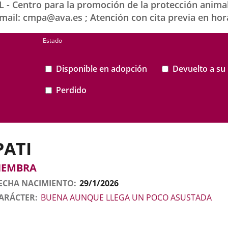
entro para la promoción de la protección animal y
email: cmpa@ava.es ; Atención con cita previa en hor
Estado
Disponible en adopción
Devuelto a su 
Perdido
PATI
tos
nimal
to
exo
HEMBRA
l
nimal
ECHA NACIMIENTO
29/1/2026
ARÁCTER
BUENA AUNQUE LLEGA UN POCO ASUSTADA