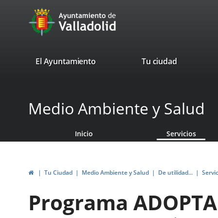
Portal
Saltar al contenido
avaTop
Web
del
Ayuntamiento
valladolid.es
El Ayuntamiento
Tu ciudad
de
Valladolid
Medio Ambiente y Salud
Inicio
Servicios
Inicio
Tu Ciudad
Medio Ambiente y Salud
De utilidad...
Servi
Programa ADOPTA 