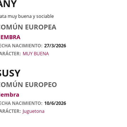
ANY
ata muy buena y sociable
tos
nimal
to
aza
exo
COMÚN EUROPEA
l
nimal
HEMBRA
ECHA NACIMIENTO
27/3/2026
ARÁCTER
MUY BUENA
SUSY
tos
nimal
to
aza
exo
COMÚN EUROPEO
l
nimal
Hembra
ECHA NACIMIENTO
10/6/2026
ARÁCTER
Juguetona