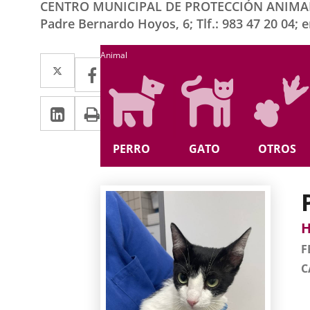
CENTRO MUNICIPAL DE PROTECCIÓN ANIMAL - C
Padre Bernardo Hoyos, 6; Tlf.: 983 47 20 04; 
Búsqueda
Animal
Twitter
Enlace
Facebook
Enlace
a
a
LinkedIn
Enlace
Imprimir
una
una
a
aplicación
aplicación
PERRO
GATO
OTROS
una
externa.
externa.
aplicación
externa.
Da
A
Ga
S
de
a
F
C