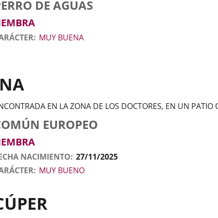
tos
nimal
rro
aza
exo
PERRO DE AGUAS
l
nimal
HEMBRA
ARÁCTER
MUY BUENA
INA
NCONTRADA EN LA ZONA DE LOS DOCTORES, EN UN PATIO
tos
nimal
to
aza
exo
COMÚN EUROPEO
l
nimal
HEMBRA
ECHA NACIMIENTO
27/11/2025
ARÁCTER
MUY BUENO
CÚPER