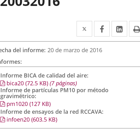
20032016
Twitter
Enlace
Facebook
Enlace
Link
Enla
a
a
a
una
una
una
echa del informe
20 de marzo de 2016
aplicación
aplicación
aplic
nformes
externa.
externa.
exte
Informe BICA de calidad del aire
bica20
(72.5
KB
)
(7 páginas)
Informe de partículas PM10 por método
gravimétrico
pm1020
(127
KB
)
Informe de ensayos de la red RCCAVA
infoen20
(603.5
KB
)