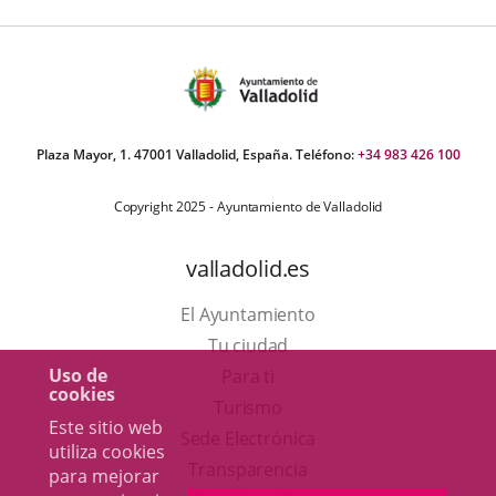
Plaza Mayor, 1. 47001 Valladolid, España. Teléfono:
+34 983 426 100
Copyright 2025 - Ayuntamiento de Valladolid
valladolid.es
El Ayuntamiento
Tu ciudad
Uso de
Para ti
cookies
Este
Turismo
Este sitio web
enlace
Enlace
Sede Electrónica
utiliza cookies
se
a
Transparencia
para mejorar