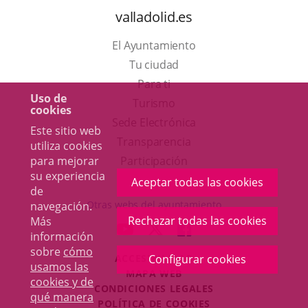
valladolid.es
El Ayuntamiento
Tu ciudad
Para ti
Uso de
Este
Turismo
cookies
enlace
Enlace
Sede Electrónica
Este sitio web
se
a
Transparencia
utiliza cookies
abrirá
una
Participación
para mejorar
su experiencia
en
aplicación
Aceptar todas las cookies
de
una
externa.
Otras webs del ayuntamiento
navegación.
ventana
Rechazar todas las cookies
Más
aderSocial
ENLACE
ENLACE
ENLACE
información
nueva.
A
A
A
sobre
cómo
ACCESIBILIDAD
Configurar cookies
UNA
UNA
UNA
usamos las
MAPA WEB
APLICACIÓN
APLICACIÓN
APLICACIÓN
cookies y de
r
CONDICIONES LEGALES
EXTERNA.
EXTERNA.
EXTERNA.
qué manera
POLÍTICA DE COOKIES