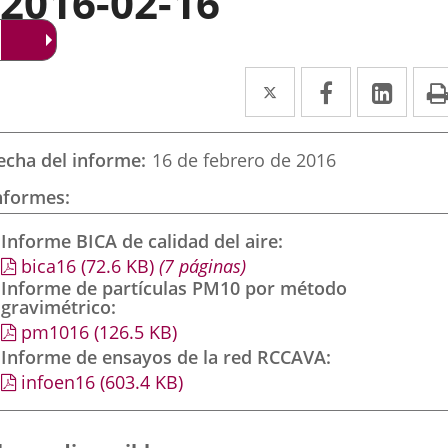
2016-02-16
Twitter
Enlace
Facebook
Enlace
Link
Enla
a
a
a
una
una
una
echa del informe
16 de febrero de 2016
aplicación
aplicación
aplic
nformes
externa.
externa.
exte
Informe BICA de calidad del aire
bica16
(72.6
KB
)
(7 páginas)
Informe de partículas PM10 por método
gravimétrico
pm1016
(126.5
KB
)
Informe de ensayos de la red RCCAVA
infoen16
(603.4
KB
)