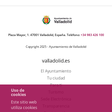
Plaza Mayor, 1. 47001 Valladolid, España. Teléfono:
+34 983 426 100
Copyright 2025 - Ayuntamiento de Valladolid
valladolid.es
El Ayuntamiento
Tu ciudad
Para ti
Uso de
Este
Turismo
cookies
enlace
Enlace
Sede Electrónica
Este sitio web
se
a
Transparencia
utiliza cookies