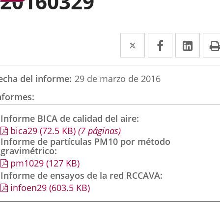
20160329
Twitter
Enlace
Facebook
Enlace
Link
Enla
a
a
a
una
una
una
echa del informe
29 de marzo de 2016
aplicación
aplicación
aplic
nformes
externa.
externa.
exte
Informe BICA de calidad del aire
bica29
(72.5
KB
)
(7 páginas)
Informe de partículas PM10 por método
gravimétrico
pm1029
(127
KB
)
Informe de ensayos de la red RCCAVA
infoen29
(603.5
KB
)