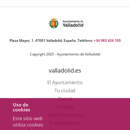
Plaza Mayor, 1. 47001 Valladolid, España. Teléfono:
+34 983 426 100
Copyright 2025 - Ayuntamiento de Valladolid
valladolid.es
El Ayuntamiento
Tu ciudad
Para ti
Uso de
Este
Turismo
cookies
enlace
Enlace
Sede Electrónica
Este sitio web
se
a
Transparencia
utiliza cookies