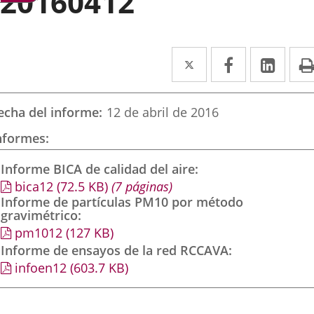
20160412
Twitter
Enlace
Facebook
Enlace
Link
Enla
a
a
a
una
una
una
echa del informe
12 de abril de 2016
aplicación
aplicación
aplic
nformes
externa.
externa.
exte
Informe BICA de calidad del aire
bica12
(72.5
KB
)
(7 páginas)
Informe de partículas PM10 por método
gravimétrico
pm1012
(127
KB
)
Informe de ensayos de la red RCCAVA
infoen12
(603.7
KB
)