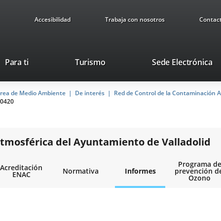
Accesibilidad
Trabaja con nosotros
Contac
Este
En
Para ti
Turismo
Sede Electrónica
enlace
a
se
u
rea de Medio Ambiente
De interés
abrirá
Red de Control de la Contaminación A
ap
0420
en
ex
una
ventana
nueva.
tmosférica del Ayuntamiento de Valladolid
Programa d
Acreditación
Normativa
Informes
prevención d
ENAC
Ozono