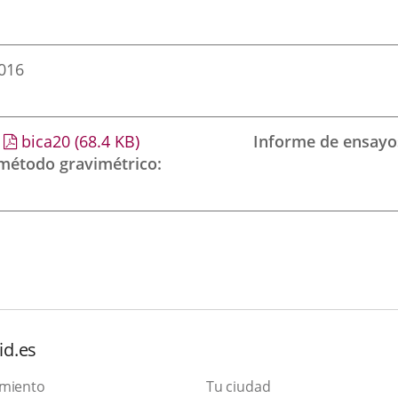
2016
bica20
(68.4
KB
)
Informe de ensayo
 método gravimétrico
id.es
amiento
Tu ciudad