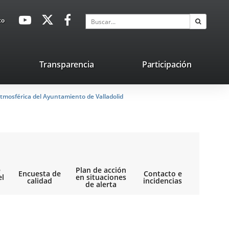
avaHeaderSocial
Enlace
Enlace
Enlace
Buscar
to
Buscar
a
a
a
una
una
una
aplicación
aplicación
aplicación
lace
Transparencia
Participación
externa.
externa.
externa.
na
tmosférica del Ayuntamiento de Valladolid
licación
terna.
e
Plan de acción
Encuesta de
Contacto e
el
en situaciones
calidad
incidencias
de alerta