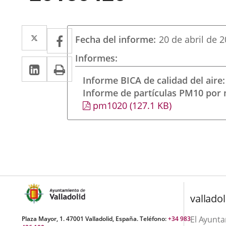
Twitter
Enlace
Facebook
Enlace
Fecha del informe
20 de abril de 
a
a
Informes
LinkedIn
Enlace
Imprimir
una
una
a
Informe BICA de calidad del aire
aplicación
aplicación
Informe de partículas PM10 por
una
externa.
externa.
pm1020
(127.1
KB
)
aplicación
externa.
valladol
El Ayunt
Plaza Mayor, 1. 47001 Valladolid, España. Teléfono:
+34 983