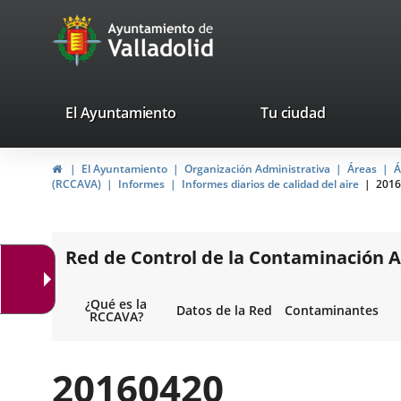
Portal
Saltar al contenido
avaTop
Web
del
Ayuntamiento
valladolid.es
El Ayuntamiento
Tu ciudad
de
Inicio
El Ayuntamiento
Organización Administrativa
Áreas
Á
Valladolid
(RCCAVA)
Informes
Informes diarios de calidad del aire
2016
Red de Control de la Contaminación A
¿Qué es la
Datos de la Red
Contaminantes
RCCAVA?
20160420