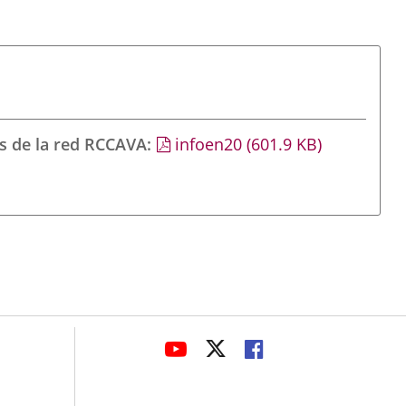
s de la red RCCAVA
infoen20
(601.9
KB
)
avaHeaderSocial
ENLACE
ENLACE
ENLACE
A
A
A
UNA
UNA
UNA