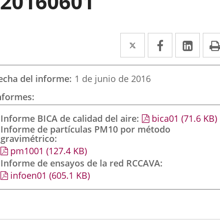
20160601
Twitter
Enlace
Facebook
Enlace
Link
Enla
a
a
a
una
una
una
echa del informe
1 de junio de 2016
aplicación
aplicación
aplic
nformes
externa.
externa.
exte
Informe BICA de calidad del aire
bica01
(71.6
KB
)
Informe de partículas PM10 por método
gravimétrico
pm1001
(127.4
KB
)
Informe de ensayos de la red RCCAVA
infoen01
(605.1
KB
)