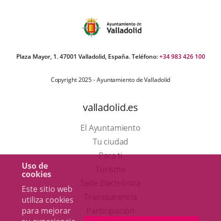
Plaza Mayor, 1. 47001 Valladolid, España. Teléfono:
+34 983 426 100
Copyright 2025 - Ayuntamiento de Valladolid
valladolid.es
El Ayuntamiento
Tu ciudad
Para ti
Uso de
Este
Turismo
cookies
enlace
Enlace
Sede Electrónica
Este sitio web
se
a
Transparencia
utiliza cookies
abrirá
una
Participación
para mejorar