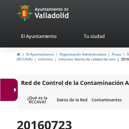
Portal
Saltar al contenido
avaTop
Web
del
Ayuntamiento
valladolid.es
El Ayuntamiento
Tu ciudad
de
Inicio
El Ayuntamiento
Organización Administrativa
Áreas
Á
Valladolid
(RCCAVA)
Informes
Informes diarios de calidad del aire
2016
Red de Control de la Contaminación A
¿Qué es la
Datos de la Red
Contaminantes
RCCAVA?
20160723