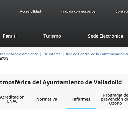
Accesibilidad
Trabaja con nosotros
Contac
Este
En
Para ti
Turismo
Sede Electrónica
enlace
a
se
u
rea de Medio Ambiente
De interés
abrirá
Red de Control de la Contaminación A
ap
0723
en
ex
una
ventana
nueva.
tmosférica del Ayuntamiento de Valladolid
Programa d
Acreditación
Normativa
Informes
prevención d
ENAC
Ozono