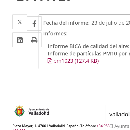
Twitter
Enlace
Facebook
Enlace
Fecha del informe
23 de julio de 
a
a
Informes
LinkedIn
Enlace
Imprimir
una
una
a
Informe BICA de calidad del aire
aplicación
aplicación
Informe de partículas PM10 por
una
externa.
externa.
pm1023
(127.4
KB
)
aplicación
externa.
valladol
El Ayunt
Plaza Mayor, 1. 47001 Valladolid, España. Teléfono:
+34 983