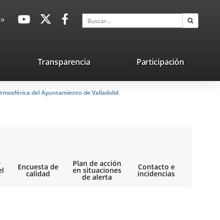
avaHeaderSocial
Enlace
Enlace
Enlace
Buscar
to
Buscar
a
a
a
una
una
una
aplicación
aplicación
aplicación
lace
Transparencia
Participación
externa.
externa.
externa.
na
tmosférica del Ayuntamiento de Valladolid
licación
terna.
e
Plan de acción
Encuesta de
Contacto e
el
en situaciones
calidad
incidencias
de alerta