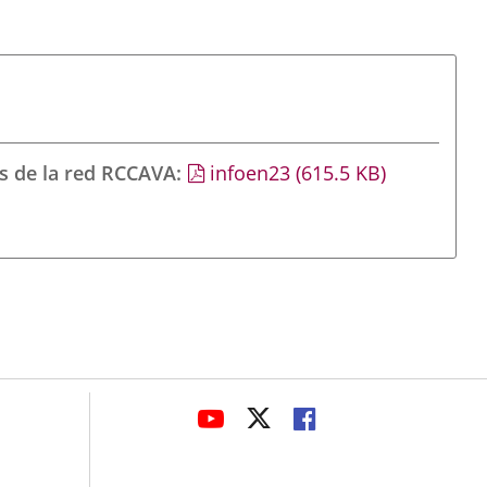
s de la red RCCAVA
infoen23
(615.5
KB
)
avaHeaderSocial
ENLACE
ENLACE
ENLACE
A
A
A
UNA
UNA
UNA