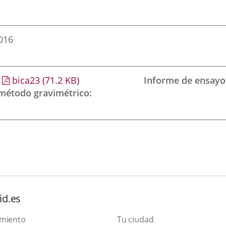
2016
bica23
(71.2
KB
)
Informe de ensayo
 método gravimétrico
id.es
amiento
Tu ciudad