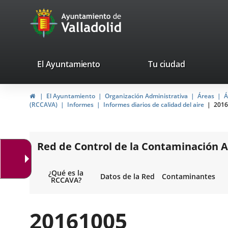
Portal
Saltar al contenido
avaTop
Web
del
Ayuntamiento
valladolid.es
El Ayuntamiento
Tu ciudad
de
Inicio
El Ayuntamiento
Organización Administrativa
Áreas
Á
Valladolid
(RCCAVA)
Informes
Informes diarios de calidad del aire
2016
Red de Control de la Contaminación A
¿Qué es la
Datos de la Red
Contaminantes
RCCAVA?
20161005