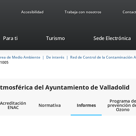
Accesibilidad
Trabaja con nosotros
Contac
Este
En
Para ti
Turismo
Sede Electrónica
enlace
a
se
u
rea de Medio Ambiente
De interés
abrirá
Red de Control de la Contaminación A
ap
1005
en
ex
una
ventana
nueva.
tmosférica del Ayuntamiento de Valladolid
Programa d
Acreditación
Normativa
Informes
prevención d
ENAC
Ozono