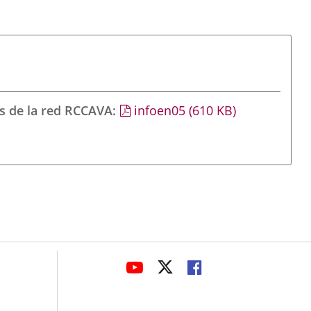
s de la red RCCAVA
infoen05
(610
KB
)
avaHeaderSocial
ENLACE
ENLACE
ENLACE
A
A
A
UNA
UNA
UNA