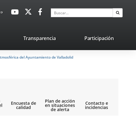
avaHeaderSocial
Enlace
Enlace
Enlace
Buscar
to
Buscar
a
a
a
una
una
una
aplicación
aplicación
aplicación
lace
Transparencia
Participación
externa.
externa.
externa.
na
tmosférica del Ayuntamiento de Valladolid
licación
terna.
e
Plan de acción
Encuesta de
Contacto e
el
en situaciones
calidad
incidencias
de alerta