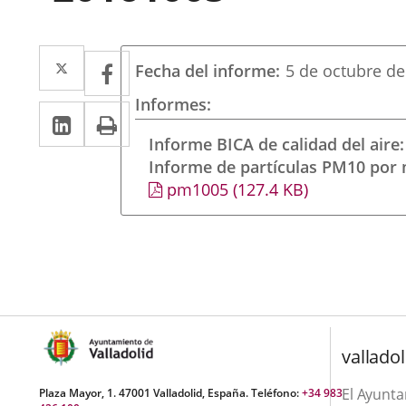
Twitter
Enlace
Facebook
Enlace
Fecha del informe
5 de octubre de
a
a
Informes
LinkedIn
Enlace
Imprimir
una
una
a
Informe BICA de calidad del aire
aplicación
aplicación
Informe de partículas PM10 por
una
externa.
externa.
pm1005
(127.4
KB
)
aplicación
externa.
valladol
El Ayunt
Plaza Mayor, 1. 47001 Valladolid, España. Teléfono:
+34 983