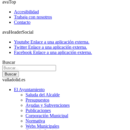
avaTop
Accesibilidad
Trabaja con nosotros
Contacto
avaHeaderSocial
Youtube
Enlace a una aplicación externa.
Twitter
Enlace a una aplicación externa.
Facebook
Enlace a una aplicación externa.
Buscar
Buscar
valladolid.es
El Ayuntamiento
Saluda del Alcalde
Presupuestos
Ayudas y Subvenciones
Publicaciones
Corporación Municipal
Normativa
Webs Municipales