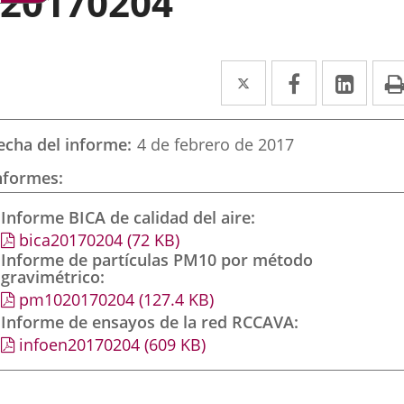
20170204
Twitter
Enlace
Facebook
Enlace
Link
Enla
a
a
a
una
una
una
echa del informe
4 de febrero de 2017
aplicación
aplicación
aplic
nformes
externa.
externa.
exte
Informe BICA de calidad del aire
bica20170204
(72
KB
)
Informe de partículas PM10 por método
gravimétrico
pm1020170204
(127.4
KB
)
Informe de ensayos de la red RCCAVA
infoen20170204
(609
KB
)