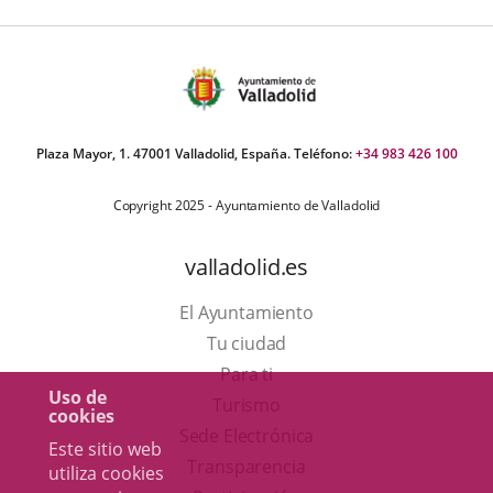
Plaza Mayor, 1. 47001 Valladolid, España. Teléfono:
+34 983 426 100
Copyright 2025 - Ayuntamiento de Valladolid
valladolid.es
El Ayuntamiento
Tu ciudad
Para ti
Uso de
Este
Turismo
cookies
enlace
Enlace
Sede Electrónica
Este sitio web
se
a
Transparencia
utiliza cookies