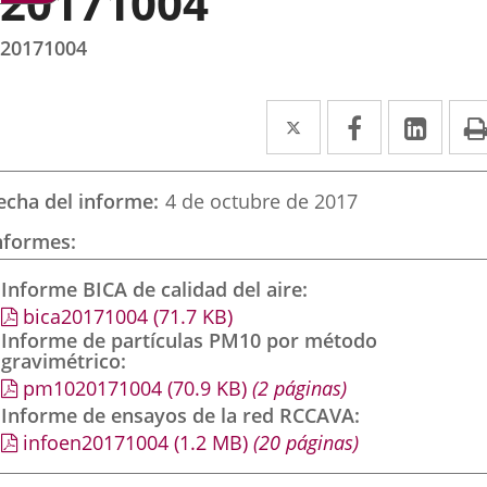
20171004
20171004
Twitter
Enlace
Facebook
Enlace
Link
Enla
a
a
a
una
una
una
echa del informe
4 de octubre de 2017
aplicación
aplicación
aplic
nformes
externa.
externa.
exte
Informe BICA de calidad del aire
bica20171004
(71.7
KB
)
Informe de partículas PM10 por método
gravimétrico
pm1020171004
(70.9
KB
)
(2 páginas)
Informe de ensayos de la red RCCAVA
infoen20171004
(1.2
MB
)
(20 páginas)