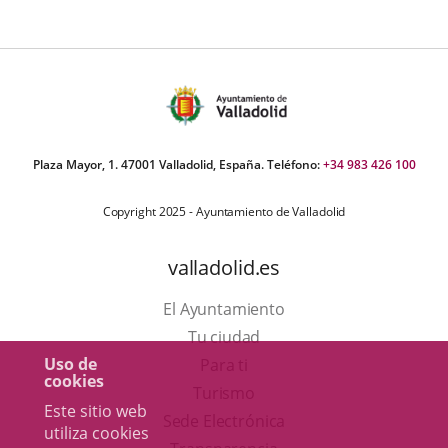
Plaza Mayor, 1. 47001 Valladolid, España. Teléfono:
+34 983 426 100
Copyright 2025 - Ayuntamiento de Valladolid
valladolid.es
El Ayuntamiento
Tu ciudad
Uso de
Para ti
cookies
Este
Turismo
Este sitio web
enlace
Enlace
Sede Electrónica
utiliza cookies
se
a