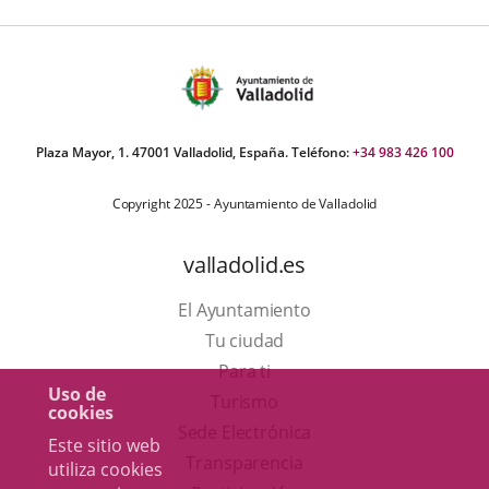
Plaza Mayor, 1. 47001 Valladolid, España. Teléfono:
+34 983 426 100
Copyright 2025 - Ayuntamiento de Valladolid
valladolid.es
El Ayuntamiento
Tu ciudad
Para ti
Uso de
Este
Turismo
cookies
enlace
Enlace
Sede Electrónica
Este sitio web
se
a
Transparencia
utiliza cookies