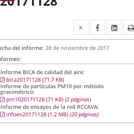
20171128
Twitter
Enlace
Facebook
Enlace
Link
Enla
a
a
a
una
una
una
echa del informe
28 de noviembre de 2017
aplicación
aplicación
aplic
nformes
externa.
externa.
exte
Informe BICA de calidad del aire
bica20171128
(71.7
KB
)
Informe de partículas PM10 por método
gravimétrico
pm1020171128
(71
KB
)
(2 páginas)
Informe de ensayos de la red RCCAVA
infoen20171128
(1.2
MB
)
(20 páginas)