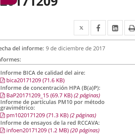
20171209
Twitter
Enlace
Facebook
Enlace
Link
Enla
a
a
a
una
una
una
echa del informe
9 de diciembre de 2017
aplicación
aplicación
aplic
nformes
externa.
externa.
exte
Informe BICA de calidad del aire
bica20171209
(71.6
KB
)
Informe de concentración HPA (B(a)P)
BaP20171209_15
(69.7
KB
)
(2 páginas)
Informe de partículas PM10 por método
gravimétrico
pm1020171209
(71.3
KB
)
(2 páginas)
Informe de ensayos de la red RCCAVA
infoen20171209
(1.2
MB
)
(20 páginas)