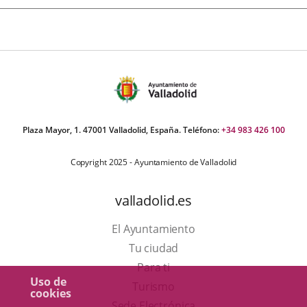
Plaza Mayor, 1. 47001 Valladolid, España. Teléfono:
+34 983 426 100
Copyright 2025 - Ayuntamiento de Valladolid
valladolid.es
El Ayuntamiento
Tu ciudad
Para ti
Uso de
Este
Turismo
cookies
enlace
Enlace
Sede Electrónica