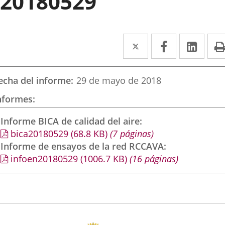
20180529
Twitter
Enlace
Facebook
Enlace
Link
Enla
a
a
a
una
una
una
echa del informe
29 de mayo de 2018
aplicación
aplicación
aplic
nformes
externa.
externa.
exte
Informe BICA de calidad del aire
bica20180529
(68.8
KB
)
(7 páginas)
Informe de ensayos de la red RCCAVA
infoen20180529
(1006.7
KB
)
(16 páginas)