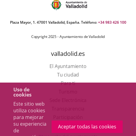
Plaza Mayor, 1. 47001 Valladolid, España. Teléfono:
+34 983 426 100
Copyright 2025 - Ayuntamiento de Valladolid
valladolid.es
El Ayuntamiento
Tu ciudad
Para ti
Uso de
Este
Turismo
cookies
enlace
Enlace
Sede Electrónica
Este sitio web
se
a
Transparencia
utiliza cookies
abrirá
una
Participación
para mejorar
su experiencia
en
aplicación
Aceptar todas las cookies
de
una
externa.