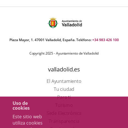
Plaza Mayor, 1. 47001 Valladolid, España. Teléfono:
+34 983 426 100
Copyright 2025 - Ayuntamiento de Valladolid
valladolid.es
El Ayuntamiento
Tu ciudad
Para ti
Uso de
Este
Turismo
cookies
enlace
Enlace
Sede Electrónica
Este sitio web
se
a
Transparencia
utiliza cookies