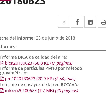
20180623
Twitter
Enlace
Facebook
Enlace
Link
Enla
a
a
a
una
una
una
echa del informe
23 de junio de 2018
aplicación
aplicación
aplic
nformes
externa.
externa.
exte
Informe BICA de calidad del aire
bica20180623
(68.8
KB
)
(7 páginas)
Informe de partículas PM10 por método
gravimétrico
pm1020180623
(70.9
KB
)
(2 páginas)
Informe de ensayos de la red RCCAVA
infoen20180623
(1.2
MB
)
(20 páginas)