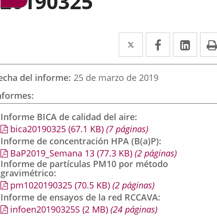
20190325
Twitter
Enlace
Facebook
Enlace
Link
Enla
a
a
a
una
una
una
echa del informe
25 de marzo de 2019
aplicación
aplicación
aplic
nformes
externa.
externa.
exte
Informe BICA de calidad del aire
bica20190325
(67.1
KB
)
(7 páginas)
Informe de concentración HPA (B(a)P)
BaP2019_Semana 13
(77.3
KB
)
(2 páginas)
Informe de partículas PM10 por método
gravimétrico
pm1020190325
(70.5
KB
)
(2 páginas)
Informe de ensayos de la red RCCAVA
infoen20190325S
(2
MB
)
(24 páginas)