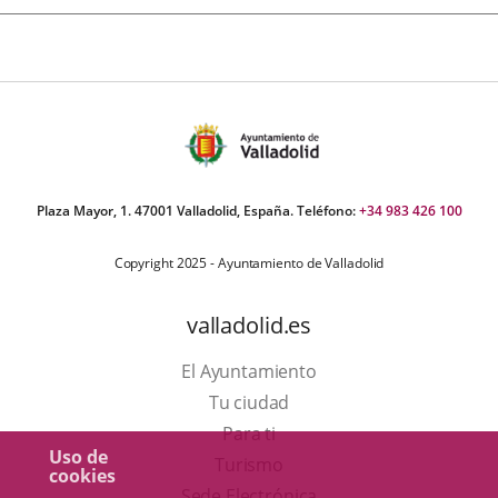
Plaza Mayor, 1. 47001 Valladolid, España. Teléfono:
+34 983 426 100
Copyright 2025 - Ayuntamiento de Valladolid
valladolid.es
El Ayuntamiento
Tu ciudad
Para ti
Uso de
Este
Turismo
cookies
enlace
Enlace
Sede Electrónica