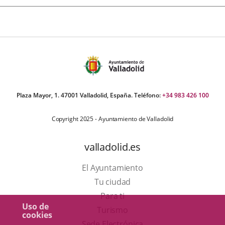
Plaza Mayor, 1. 47001 Valladolid, España. Teléfono:
+34 983 426 100
Copyright 2025 - Ayuntamiento de Valladolid
valladolid.es
El Ayuntamiento
Tu ciudad
Para ti
Uso de
Este
Turismo
cookies
enlace
Enlace
Sede Electrónica