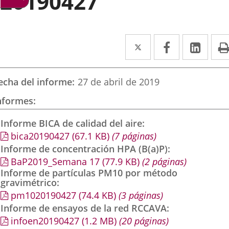
20190427
Twitter
Enlace
Facebook
Enlace
Link
Enla
a
a
a
una
una
una
echa del informe
27 de abril de 2019
aplicación
aplicación
aplic
nformes
externa.
externa.
exte
Informe BICA de calidad del aire
bica20190427
(67.1
KB
)
(7 páginas)
Informe de concentración HPA (B(a)P)
BaP2019_Semana 17
(77.9
KB
)
(2 páginas)
Informe de partículas PM10 por método
gravimétrico
pm1020190427
(74.4
KB
)
(3 páginas)
Informe de ensayos de la red RCCAVA
infoen20190427
(1.2
MB
)
(20 páginas)