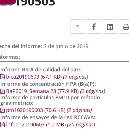
20190503
Twitter
Enlace
Facebook
Enlace
Link
Enla
a
a
a
una
una
una
echa del informe
3 de junio de 2019
aplicación
aplicación
aplic
nformes
externa.
externa.
exte
Informe BICA de calidad del aire
bica20190603
(67.1
KB
)
(7 páginas)
Informe de concentración HPA (B(a)P)
BaP2019_Semana 23
(77.9
KB
)
(2 páginas)
Informe de partículas PM10 por método
gravimétrico
pm1020190603
(70.6
KB
)
(2 páginas)
Informe de ensayos de la red RCCAVA
infoen20190603
(1.2
MB
)
(20 páginas)