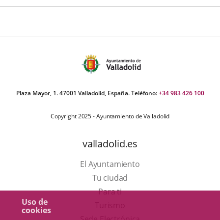
Plaza Mayor, 1. 47001 Valladolid, España. Teléfono:
+34 983 426 100
Copyright 2025 - Ayuntamiento de Valladolid
valladolid.es
El Ayuntamiento
Tu ciudad
Para ti
Uso de
Este
Turismo
cookies
enlace
Enlace
Sede Electrónica