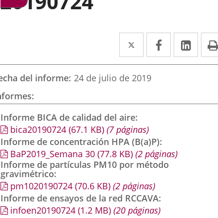
20190724
Twitter
Enlace
Facebook
Enlace
Link
Enla
a
a
a
una
una
una
echa del informe
24 de julio de 2019
aplicación
aplicación
aplic
nformes
externa.
externa.
exte
Informe BICA de calidad del aire
bica20190724
(67.1
KB
)
(7 páginas)
Informe de concentración HPA (B(a)P)
BaP2019_Semana 30
(77.8
KB
)
(2 páginas)
Informe de partículas PM10 por método
gravimétrico
pm1020190724
(70.6
KB
)
(2 páginas)
Informe de ensayos de la red RCCAVA
infoen20190724
(1.2
MB
)
(20 páginas)