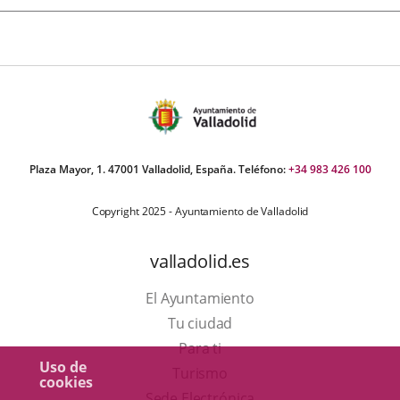
Plaza Mayor, 1. 47001 Valladolid, España. Teléfono:
+34 983 426 100
Copyright 2025 - Ayuntamiento de Valladolid
valladolid.es
El Ayuntamiento
Tu ciudad
Para ti
Uso de
Este
Turismo
cookies
enlace
Enlace
Sede Electrónica