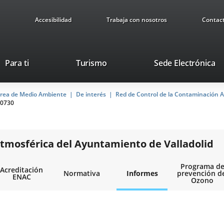
Accesibilidad
Trabaja con nosotros
Contac
Este
En
Para ti
Turismo
Sede Electrónica
enlace
a
se
u
rea de Medio Ambiente
De interés
abrirá
Red de Control de la Contaminación A
ap
0730
en
ex
una
ventana
nueva.
tmosférica del Ayuntamiento de Valladolid
Programa d
Acreditación
Normativa
Informes
prevención d
ENAC
Ozono