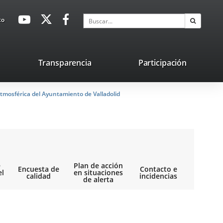
avaHeaderSocial
Enlace
Enlace
Enlace
Buscar
to
Buscar
a
a
a
una
una
una
aplicación
aplicación
aplicación
lace
Transparencia
Participación
externa.
externa.
externa.
na
tmosférica del Ayuntamiento de Valladolid
licación
terna.
e
Plan de acción
Encuesta de
Contacto e
el
en situaciones
calidad
incidencias
de alerta