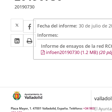
20190730
Twitter
Enlace
Facebook
Enlace
Fecha del informe
30 de julio de 
a
a
Informes
LinkedIn
Enlace
Imprimir
una
una
a
Informe de ensayos de la red R
aplicación
aplicación
infoen20190730
(1.2
MB
)
(20 pá
una
externa.
externa.
aplicación
externa.
valladol
El Ayunt
Plaza Mayor, 1. 47001 Valladolid, España. Teléfono:
+34 983