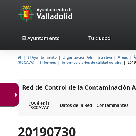
Portal
Saltar al contenido
avaTop
Web
del
Ayuntamiento
valladolid.es
El Ayuntamiento
Tu ciudad
de
Inicio
El Ayuntamiento
Organización Administrativa
Áreas
Á
Valladolid
(RCCAVA)
Informes
Informes diarios de calidad del aire
2019
Red de Control de la Contaminación A
¿Qué es la
Datos de la Red
Contaminantes
RCCAVA?
20190730