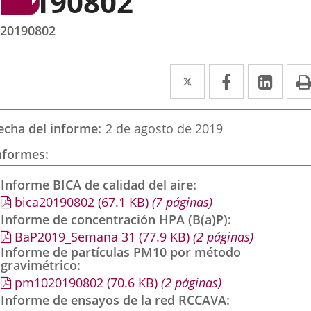
20190802
20190802
Twitter
Enlace
Facebook
Enlace
Link
Enla
a
a
a
una
una
una
echa del informe
2 de agosto de 2019
aplicación
aplicación
aplic
nformes
externa.
externa.
exte
Informe BICA de calidad del aire
bica20190802
(67.1
KB
)
(7 páginas)
Informe de concentración HPA (B(a)P)
BaP2019_Semana 31
(77.9
KB
)
(2 páginas)
Informe de partículas PM10 por método
gravimétrico
pm1020190802
(70.6
KB
)
(2 páginas)
Informe de ensayos de la red RCCAVA