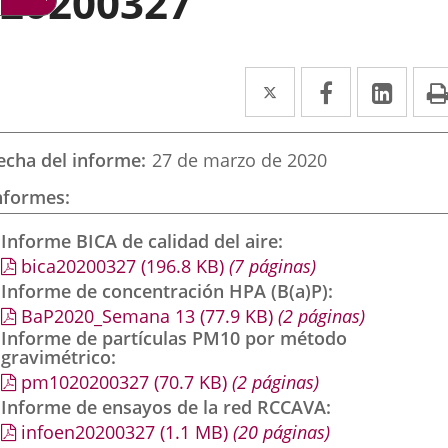
20200327
Twitter
Enlace
Facebook
Enlace
Link
Enla
a
a
a
una
una
una
echa del informe
27 de marzo de 2020
aplicación
aplicación
aplic
nformes
externa.
externa.
exte
Informe BICA de calidad del aire
bica20200327
(196.8
KB
)
(7 páginas)
Informe de concentración HPA (B(a)P)
BaP2020_Semana 13
(77.9
KB
)
(2 páginas)
Informe de partículas PM10 por método
gravimétrico
pm1020200327
(70.7
KB
)
(2 páginas)
Informe de ensayos de la red RCCAVA
infoen20200327
(1.1
MB
)
(20 páginas)