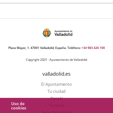
Plaza Mayor, 1. 47001 Valladolid, España. Teléfono:
+34 983 426 100
Copyright 2025 - Ayuntamiento de Valladolid
valladolid.es
El Ayuntamiento
Tu ciudad
Para ti
Uso de
Este
Turismo
cookies
enlace
Enlace
Sede Electrónica