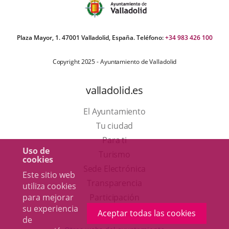
Plaza Mayor, 1. 47001 Valladolid, España. Teléfono:
+34 983 426 100
Copyright 2025 - Ayuntamiento de Valladolid
valladolid.es
El Ayuntamiento
Tu ciudad
Para ti
Uso de
Este
Turismo
cookies
enlace
Enlace
Sede Electrónica
Este sitio web
se
a
Transparencia
utiliza cookies
abrirá
una
Participación
para mejorar
su experiencia
en
aplicación
Aceptar todas las cookies
de
una
externa.