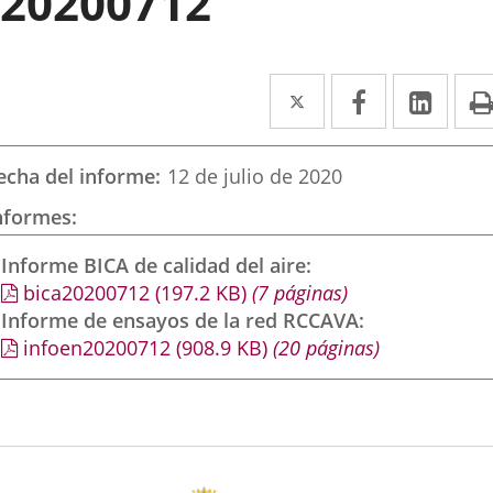
20200712
Twitter
Enlace
Facebook
Enlace
Link
Enla
a
a
a
una
una
una
echa del informe
12 de julio de 2020
aplicación
aplicación
aplic
nformes
externa.
externa.
exte
Informe BICA de calidad del aire
bica20200712
(197.2
KB
)
(7 páginas)
Informe de ensayos de la red RCCAVA
infoen20200712
(908.9
KB
)
(20 páginas)