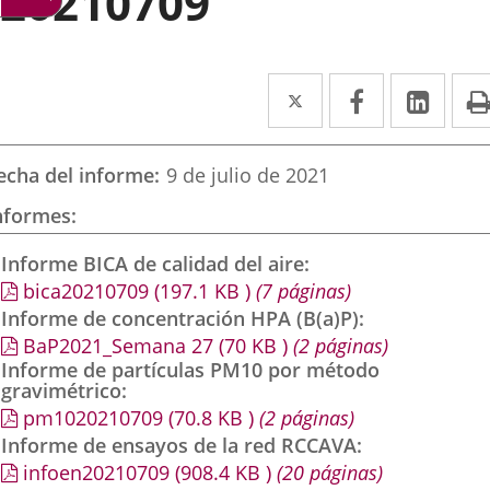
20210709
Twitter
Enlace
Facebook
Enlace
Link
Enla
a
a
a
una
una
una
echa del informe
9 de julio de 2021
aplicación
aplicación
aplic
nformes
externa.
externa.
exte
Informe BICA de calidad del aire
bica20210709
(197.1
KB
)
(7 páginas)
Informe de concentración HPA (B(a)P)
BaP2021_Semana 27
(70
KB
)
(2 páginas)
Informe de partículas PM10 por método
gravimétrico
pm1020210709
(70.8
KB
)
(2 páginas)
Informe de ensayos de la red RCCAVA
infoen20210709
(908.4
KB
)
(20 páginas)