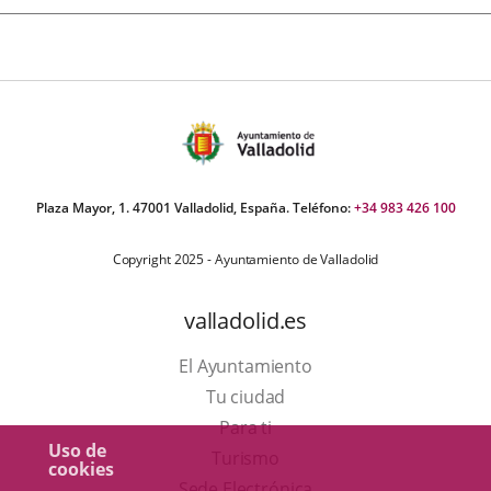
Plaza Mayor, 1. 47001 Valladolid, España. Teléfono:
+34 983 426 100
Copyright 2025 - Ayuntamiento de Valladolid
valladolid.es
El Ayuntamiento
Tu ciudad
Para ti
Uso de
Este
Turismo
cookies
enlace
Enlace
Sede Electrónica