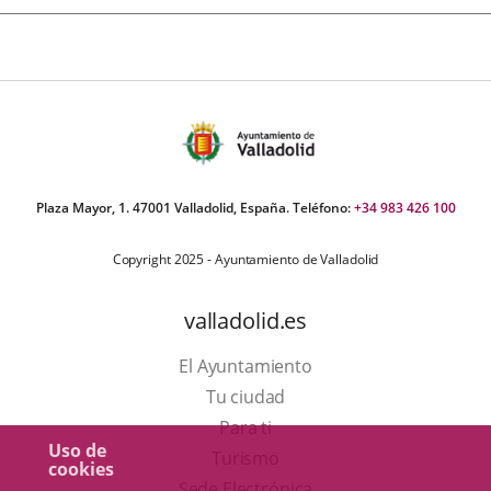
Plaza Mayor, 1. 47001 Valladolid, España. Teléfono:
+34 983 426 100
Copyright 2025 - Ayuntamiento de Valladolid
valladolid.es
El Ayuntamiento
Tu ciudad
Para ti
Uso de
Este
Turismo
cookies
enlace
Enlace
Sede Electrónica