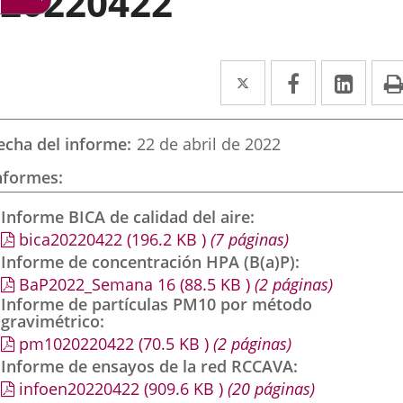
20220422
Twitter
Enlace
Facebook
Enlace
Link
Enla
a
a
a
una
una
una
echa del informe
22 de abril de 2022
aplicación
aplicación
aplic
nformes
externa.
externa.
exte
Informe BICA de calidad del aire
bica20220422
(196.2
KB
)
(7 páginas)
Informe de concentración HPA (B(a)P)
BaP2022_Semana 16
(88.5
KB
)
(2 páginas)
Informe de partículas PM10 por método
gravimétrico
pm1020220422
(70.5
KB
)
(2 páginas)
Informe de ensayos de la red RCCAVA
infoen20220422
(909.6
KB
)
(20 páginas)