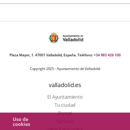
Plaza Mayor, 1. 47001 Valladolid, España. Teléfono:
+34 983 426 100
Copyright 2025 - Ayuntamiento de Valladolid
valladolid.es
El Ayuntamiento
Tu ciudad
Para ti
Uso de
Este
Turismo
cookies
enlace
Enlace
Sede Electrónica