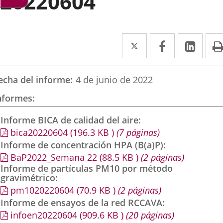
20220604
Twitter
Enlace
Facebook
Enlace
Link
Enla
a
a
a
una
una
una
echa del informe
4 de junio de 2022
aplicación
aplicación
aplic
nformes
externa.
externa.
exte
Informe BICA de calidad del aire
bica20220604
(196.3
KB
)
(7 páginas)
Informe de concentración HPA (B(a)P)
BaP2022_Semana 22
(88.5
KB
)
(2 páginas)
Informe de partículas PM10 por método
gravimétrico
pm1020220604
(70.9
KB
)
(2 páginas)
Informe de ensayos de la red RCCAVA
infoen20220604
(909.6
KB
)
(20 páginas)