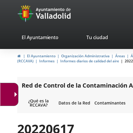
Portal
Saltar al contenido
avaTop
Web
del
Ayuntamiento
valladolid.es
El Ayuntamiento
Tu ciudad
de
Inicio
El Ayuntamiento
Organización Administrativa
Áreas
Á
Valladolid
(RCCAVA)
Informes
Informes diarios de calidad del aire
2022
Red de Control de la Contaminación A
¿Qué es la
Datos de la Red
Contaminantes
RCCAVA?
20220617