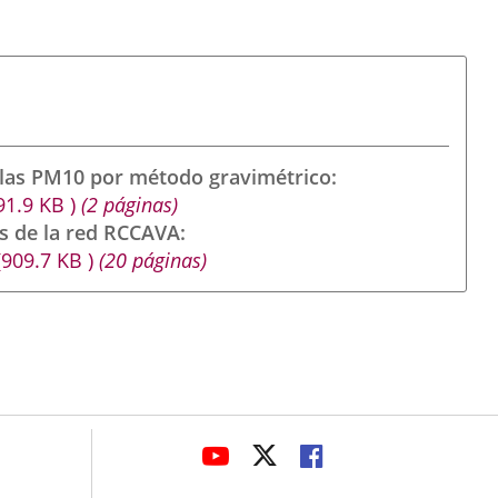
ulas PM10 por método gravimétrico
91.9
KB
)
(2 páginas)
s de la red RCCAVA
(909.7
KB
)
(20 páginas)
avaHeaderSocial
ENLACE
ENLACE
ENLACE
A
A
A