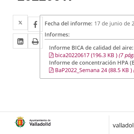
Twitter
Enlace
Facebook
Enlace
Fecha del informe
17 de junio de 
a
a
Informes
LinkedIn
Enlace
Imprimir
una
una
a
Informe BICA de calidad del aire
aplicación
aplicación
bica20220617
(196.3
KB
)
(7 pág
una
externa.
externa.
Informe de concentración HPA (B
aplicación
BaP2022_Semana 24
(88.5
KB
)
externa.
valladol