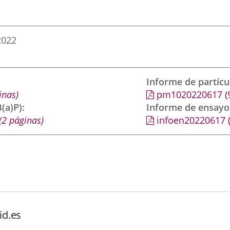
2022
Informe de partíc
inas)
pm1020220617
(
(a)P)
Informe de ensayo
(2 páginas)
infoen20220617
id.es