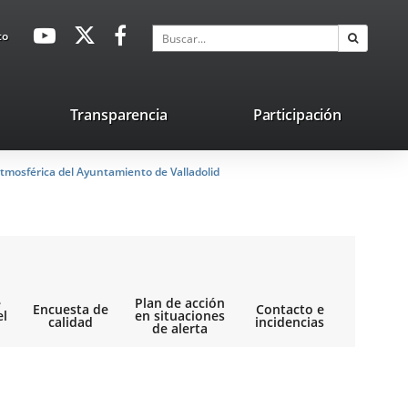
avaHeaderSocial
Enlace
Enlace
Enlace
Buscar
to
Buscar
a
a
a
una
una
una
aplicación
aplicación
aplicación
lace
Transparencia
Participación
externa.
externa.
externa.
na
tmosférica del Ayuntamiento de Valladolid
licación
terna.
e
Plan de acción
Encuesta de
Contacto e
el
en situaciones
calidad
incidencias
de alerta