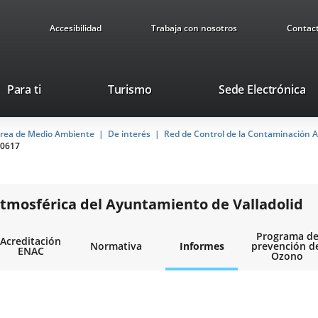
Accesibilidad
Trabaja con nosotros
Contac
Este
En
Para ti
Turismo
Sede Electrónica
enlace
a
se
u
rea de Medio Ambiente
De interés
abrirá
Red de Control de la Contaminación A
ap
0617
en
ex
una
ventana
nueva.
tmosférica del Ayuntamiento de Valladolid
Programa d
Acreditación
Normativa
Informes
prevención d
ENAC
Ozono