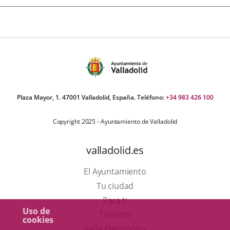
Plaza Mayor, 1. 47001 Valladolid, España. Teléfono:
+34 983 426 100
Copyright 2025 - Ayuntamiento de Valladolid
valladolid.es
El Ayuntamiento
Tu ciudad
Para ti
Uso de
Este
Turismo
cookies
enlace
Enlace
Sede Electrónica