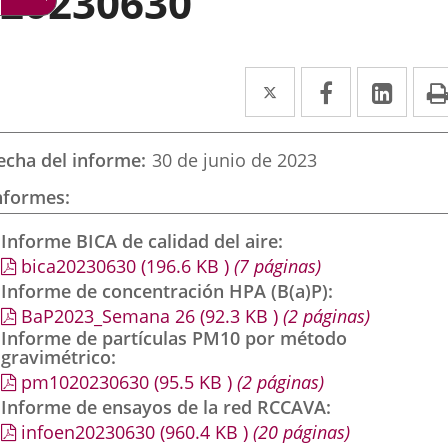
20230630
Twitter
Enlace
Facebook
Enlace
Link
Enla
a
a
a
una
una
una
echa del informe
30 de junio de 2023
aplicación
aplicación
aplic
nformes
externa.
externa.
exte
Informe BICA de calidad del aire
bica20230630
(196.6
KB
)
(7 páginas)
Informe de concentración HPA (B(a)P)
BaP2023_Semana 26
(92.3
KB
)
(2 páginas)
Informe de partículas PM10 por método
gravimétrico
pm1020230630
(95.5
KB
)
(2 páginas)
Informe de ensayos de la red RCCAVA
infoen20230630
(960.4
KB
)
(20 páginas)